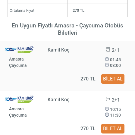
Ortalama Fiyat
270 TL
En Uygun Fiyatlı Amasra - Çaycuma Otobüs
Biletleri
Kamil Koç
2+1
Amasra
01:45
Çaycuma
03:00
270 TL
BİLET AL
Kamil Koç
2+1
Amasra
10:15
Çaycuma
11:30
270 TL
BİLET AL