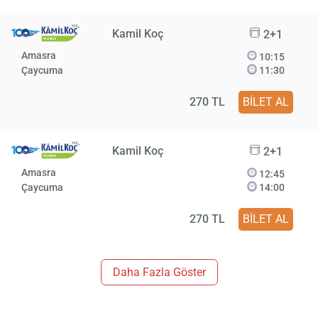
Kamil Koç
2+1
Amasra
10:15
Çaycuma
11:30
270 TL
BİLET AL
Kamil Koç
2+1
Amasra
12:45
Çaycuma
14:00
270 TL
BİLET AL
Daha Fazla Göster