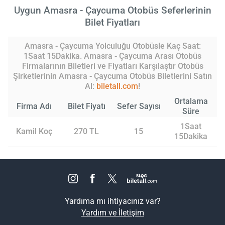
Uygun Amasra - Çaycuma Otobüs Seferlerinin
Bilet Fiyatları
Amasra - Çaycuma Yolculuğu Otobüsle Kaç Saat:
1Saat 15Dakika. Amasra - Çaycuma Arası Otobüs
Firmalarının Biletleri ve Fiyatları Karşılaştır Otobüs
Şirketlerinin Amasra - Çaycuma Otobüs Biletlerini Satın
Al:
biletall.com
!
Ortalama
Firma Adı
Bilet Fiyatı
Sefer Sayısı
Süre
1Saat
Kamil Koç
270 TL
15
15Dakika
Yardıma mı ihtiyacınız var?
Yardım ve İletişim