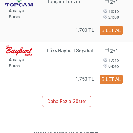
Topçam Turizm
2+1
Amasya
10:15
Bursa
21:00
1.700 TL
BİLET AL
Lüks Bayburt Seyahat
2+1
Amasya
17:45
Bursa
04:45
1.750 TL
BİLET AL
Daha Fazla Göster