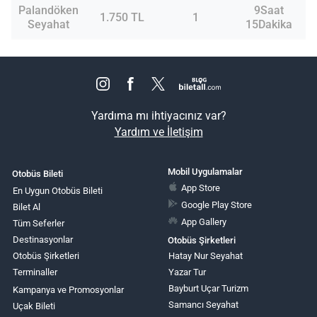
Palandöken
9Saat
1.750 TL
1
Seyahat
15Dakika
Yardıma mı ihtiyacınız var?
Yardım ve İletişim
Mobil Uygulamalar
Otobüs Bileti
App Store
En Uygun Otobüs Bileti
Google Play Store
Bilet Al
App Gallery
Tüm Seferler
Destinasyonlar
Otobüs Şirketleri
Otobüs Şirketleri
Hatay Nur Seyahat
Terminaller
Yazar Tur
Bayburt Uçar Turizm
Kampanya ve Promosyonlar
Samancı Seyahat
Uçak Bileti