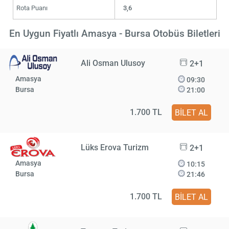
Rota Puanı
3,6
En Uygun Fiyatlı Amasya - Bursa Otobüs Biletleri
Ali Osman Ulusoy
2+1
Amasya
09:30
Bursa
21:00
1.700 TL
BİLET AL
Lüks Erova Turizm
2+1
Amasya
10:15
Bursa
21:46
1.700 TL
BİLET AL