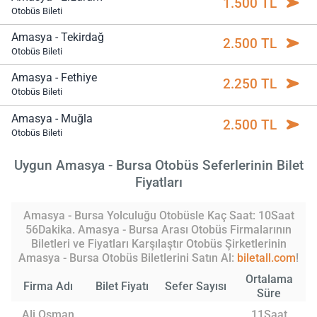
1.500 TL
Otobüs Bileti
Amasya - Tekirdağ
2.500 TL
Otobüs Bileti
Amasya - Fethiye
2.250 TL
Otobüs Bileti
Amasya - Muğla
2.500 TL
Otobüs Bileti
Uygun Amasya - Bursa Otobüs Seferlerinin Bilet
Fiyatları
Amasya - Bursa Yolculuğu Otobüsle Kaç Saat: 10Saat
56Dakika. Amasya - Bursa Arası Otobüs Firmalarının
Biletleri ve Fiyatları Karşılaştır Otobüs Şirketlerinin
Amasya - Bursa Otobüs Biletlerini Satın Al:
biletall.com
!
Ortalama
Firma Adı
Bilet Fiyatı
Sefer Sayısı
Süre
Ali Osman
11Saat