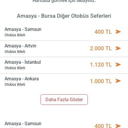
Haritada görmek için tıklayınız.
Amasya - Bursa Diğer Otobüs Seferleri
Amasya - Samsun
400 TL
Otobüs Bileti
Amasya - Artvin
2.000 TL
Otobüs Bileti
Amasya - İstanbul
1.120 TL
Otobüs Bileti
Amasya - Ankara
1.000 TL
Otobüs Bileti
Daha Fazla Göster
Amasya - Samsun
400 TL