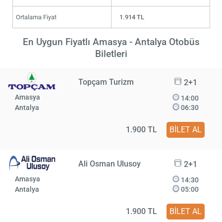
Ortalama Fiyat
1.914 TL
En Uygun Fiyatlı Amasya - Antalya Otobüs
Biletleri
Topçam Turizm
2+1
Amasya
14:00
Antalya
06:30
1.900 TL
BİLET AL
Ali Osman Ulusoy
2+1
Amasya
14:30
Antalya
05:00
1.900 TL
BİLET AL