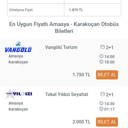
Ortalama Fiyat
1.875 TL
En Uygun Fiyatlı Amasya - Karakoçan Otobüs
Biletleri
Vangölü Turizm
2+1
Amasya
14:00
Karakoçan
18:00
1.750 TL
BİLET AL
Tokat Yıldızı Seyahat
2+1
Amasya
14:30
Karakoçan
01:17
2.000 TL
BİLET AL