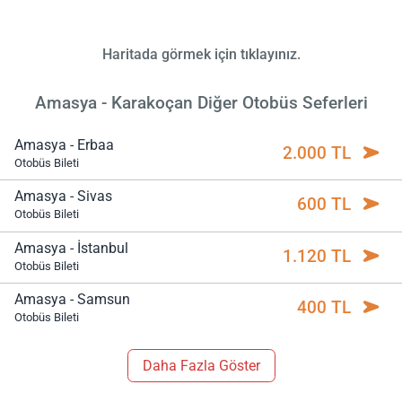
Haritada görmek için tıklayınız.
Amasya - Karakoçan Diğer Otobüs Seferleri
Amasya - Erbaa
2.000 TL
Otobüs Bileti
Amasya - Sivas
600 TL
Otobüs Bileti
Amasya - İstanbul
1.120 TL
Otobüs Bileti
Amasya - Samsun
400 TL
Otobüs Bileti
Daha Fazla Göster