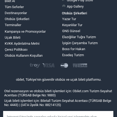
Bilet Al
App Gallery
Tüm Seferler
Destinasyonlar
Otobüs Şirketleri
Otobüs Şirketleri
Yazar Tur
Terminaller
Keşanlılar Tur
GNS Günsel
Kampanya ve Promosyonlar
Elazığlılar Tuğra Turizm
Uçak Bileti
İyigün Çarşamba Turizm
KVKK Aydınlatma Metni
Boss for Hakan
Çerez Politikası
Esadaş Turizm
Otobüs Kullanım Koşulları
obilet, Türkiye'nin güvenilir otobüs ve uçak bileti platformu.
Otel rezervasyon ve otobüs bileti işlemleri için: Obilet.com Turizm Seyahat
Acentası (TÜRSAB Belge No: 9883)
Uçak bileti işlemleri için: Biletall Turizm Seyahat Acentası (TÜRSAB Belge
No: 4443) | (IATA Üyelik No: 88214125)
İnternet Sitesi’nde çerezler yoluyla kişisel veri işlenmekte olup