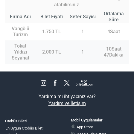
atabilirsiniz.
Ortalama
Firma Adı
Bilet Fiyatı
Sefer Sayısı
Süre
Vangölü
1.750 TL
1
4Saat
Turizm
Tokat
10Saat
Yıldızı
2.000 TL
1
47Dakika
Seyahat
Yardıma mı ihtiyacınız var?
Yardım ve İletişim
Mobil Uygulamalar
Otobüs Bileti
App Store
En Uygun Otobüs Bileti
Google Play Store