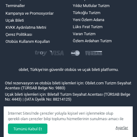
Terminaller
Yıldız Mutlular Turizm
Türkoğlu Turizm
Kampanya ve Promosyonlar
Yeni Özlem Adana
Uçak Bileti
Lüks Fırat Turizm
KVKK Aydınlatma Metni
Varan Turizm
Çerez Politikası
Özlem Ardahan Turizm
Otobüs Kullanım Koşulları
obilet, Türkiye'nin güvenilir otobüs ve uçak bileti platformu.
Otel rezervasyon ve otobüs bileti işlemleri için: Obilet.com Turizm Seyahat
Acentası (TÜRSAB Belge No: 9883)
Uçak bileti işlemleri için: Biletall Turizm Seyahat Acentası (TÜRSAB Belge
No: 4443) | (IATA Üyelik No: 88214125)
İnternet Sitesi’nde çerezler yoluyla kişisel veri işlenmekte olup
gerekli olan çerezler bilgi toplumu hizmetlerinin sunulması amacı ile
kullanılmaktadır. Tercihleriniz doğrultusunda size özel
Ayarlar
Tümünü Kabul Et
kişiselleştirilmiş çerezleri ve özel kampanyaları
reddet
seçeneğine
tıklamanız halinde kullanımınıza sunamayacağız.