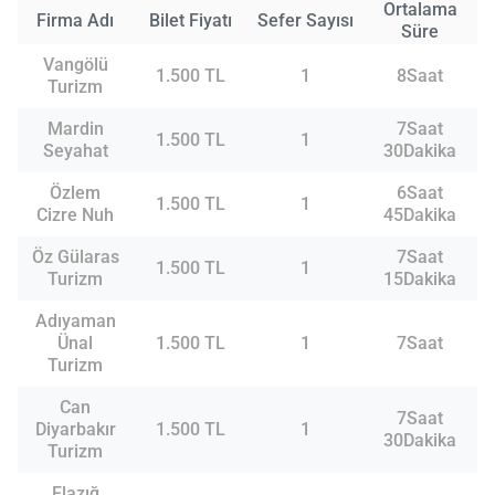
Ortalama
Firma Adı
Bilet Fiyatı
Sefer Sayısı
Süre
Vangölü
1.500 TL
1
8Saat
Turizm
Mardin
7Saat
1.500 TL
1
Seyahat
30Dakika
Özlem
6Saat
1.500 TL
1
Cizre Nuh
45Dakika
Öz Gülaras
7Saat
1.500 TL
1
Turizm
15Dakika
Adıyaman
Ünal
1.500 TL
1
7Saat
Turizm
Can
7Saat
Diyarbakır
1.500 TL
1
30Dakika
Turizm
Elazığ