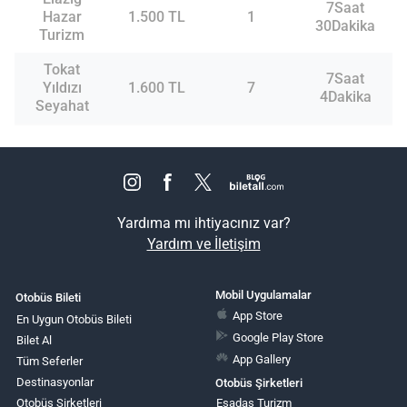
7Saat
Hazar
1.500 TL
1
30Dakika
Turizm
Tokat
7Saat
Yıldızı
1.600 TL
7
4Dakika
Seyahat
Yardıma mı ihtiyacınız var?
Yardım ve İletişim
Mobil Uygulamalar
Otobüs Bileti
App Store
En Uygun Otobüs Bileti
Google Play Store
Bilet Al
App Gallery
Tüm Seferler
Destinasyonlar
Otobüs Şirketleri
Otobüs Şirketleri
Esadaş Turizm