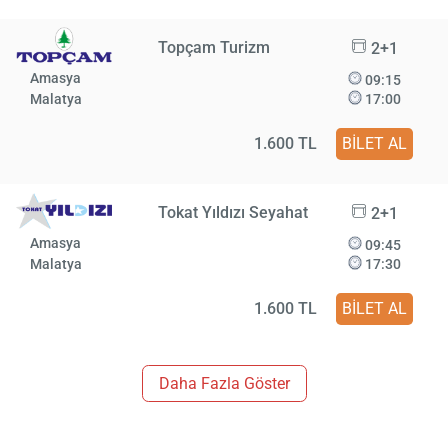
Topçam Turizm
2+1
Amasya
09:15
Malatya
17:00
1.600 TL
BİLET AL
Tokat Yıldızı Seyahat
2+1
Amasya
09:45
Malatya
17:30
1.600 TL
BİLET AL
Daha Fazla Göster