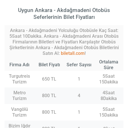
Uygun Ankara - Akdağmadeni Otobüs
Seferlerinin Bilet Fiyatları
Ankara - Akdağmadeni Yolculuğu Otobüsle Kaç Saat:
5Saat 10Dakika. Ankara - Akdağmadeni Arası Otobüs
Firmalarının Biletleri ve Fiyatları Karşılaştır Otobüs
Şirketlerinin Ankara - Akdağmadeni Otobüs Biletlerini
Satın Al:
biletall.com
!
Ortalama
Firma Adı
Bilet Fiyatı
Sefer Sayısı
Süre
Turgutreis
5Saat
650 TL
1
Turizm
15Dakika
Metro
4Saat
800 TL
4
Turizm
8Dakika
Vangölü
5Saat
800 TL
1
Turizm
15Dakika
Bizim Iğdır