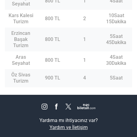
800 TL
1
4Saat
Seyahat
Kars Kalesi
10Saat
800 TL
2
Turizm
15Dakika
Erzincan
5Saat
Başak
800 TL
1
45Dakika
Turizm
Aras
4Saat
800 TL
1
Seyahat
30Dakika
Öz Sivas
900 TL
4
5Saat
Turizm
Yardıma mı ihtiyacınız var?
Yardım ve İletişim