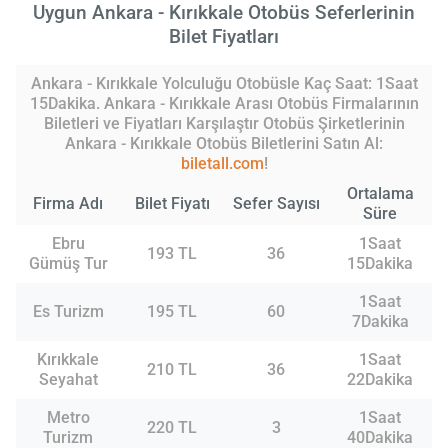
Uygun Ankara - Kırıkkale Otobüs Seferlerinin
Bilet Fiyatları
Ankara - Kırıkkale Yolculuğu Otobüsle Kaç Saat: 1Saat
15Dakika. Ankara - Kırıkkale Arası Otobüs Firmalarının
Biletleri ve Fiyatları Karşılaştır Otobüs Şirketlerinin
Ankara - Kırıkkale Otobüs Biletlerini Satın Al:
biletall.com
!
Ortalama
Firma Adı
Bilet Fiyatı
Sefer Sayısı
Süre
Ebru
1Saat
193 TL
36
Gümüş Tur
15Dakika
1Saat
Es Turizm
195 TL
60
7Dakika
Kırıkkale
1Saat
210 TL
36
Seyahat
22Dakika
Metro
1Saat
220 TL
3
Turizm
40Dakika