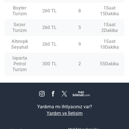
Boyter
1Saat
260 TL
8
Turizm
15Dakika
Sezer
1Saat
260 TL
5
Turizm
2Dakika
Altınışık
1Saat
260 TL
9
Seyahat
10Dakika
Isparta
Petrol
300 TL
2
55Dakika
Turizm
Yardıma mı ihtiyacınız var?
Yardım ve İletişim