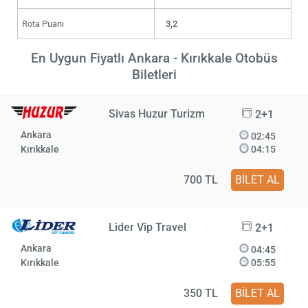
Rota Puanı
3,2
En Uygun Fiyatlı Ankara - Kırıkkale Otobüs
Biletleri
Sivas Huzur Turizm
2+1
Ankara
02:45
Kırıkkale
04:15
700 TL
BİLET AL
Lider Vip Travel
2+1
Ankara
04:45
Kırıkkale
05:55
350 TL
BİLET AL