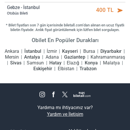
Gebze - İstanbul
400 TL
Otobüs Bileti
* Bilet fiyatları son 7 gün içerisinde biletall.com’dan alınan en ucuz fiyatlı
biletin fiyatıdır. Anlık fiyat görüntülemek için lütfen bilet sorgulayın.
Obilet En Popüler Durakları
Ankara
İstanbul
İzmir
Kayseri
Bursa
Diyarbakır
Mersin
Antalya
Adana
Gaziantep
Kahramanmaraş
Sivas
Samsun
Hatay
Elazığ
Konya
Malatya
Eskişehir
Elbistan
Trabzon
Yardıma mı ihtiyacınız var?
Yardım ve İletişim