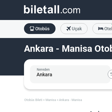
Otobüs
Uçak
Ote
Ankara - Manisa Otob
Nereden
Otobüs Bileti
Manisa
Ankara - Manisa