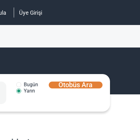
ula
Üye Girişi
Otobüs Ara
Bugün
Yarın