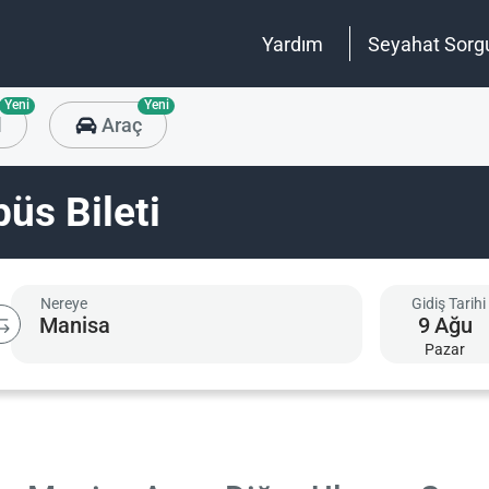
Yardım
Seyahat Sorg
Yeni
Yeni
l
Araç
üs Bileti
Nereye
Gidiş Tarihi
9
Ağu
Pazar