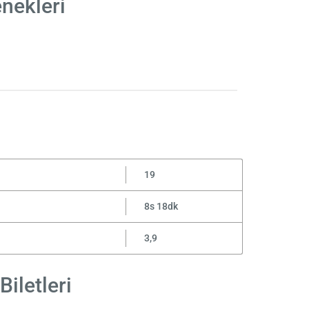
nekleri
19
8s 18dk
3,9
iletleri