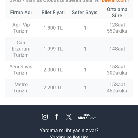
Sivas - Manisa Otobüs Biletlerini Satın Al:
biletall.com
!
Ortalama
Firma Adı
Bilet Fiyatı
Sefer Sayısı
Süre
Ağrı Vip
12Saat
1.800 TL
1
Turizm
55Dakika
Can
Erzurum
1.999 TL
1
14Saat
Turizm
Yeni Sivas
15Saat
2.000 TL
1
Turizm
30Dakika
Metro
15Saat
2.200 TL
1
Turizm
45Dakika
Yardıma mı ihtiyacınız var?
Yardım ve İletişim