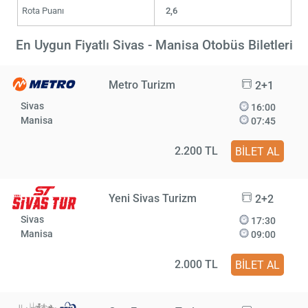
Rota Puanı
2,6
En Uygun Fiyatlı Sivas - Manisa Otobüs Biletleri
Metro Turizm
2+1
Sivas
16:00
Manisa
07:45
2.200 TL
BİLET AL
Yeni Sivas Turizm
2+2
Sivas
17:30
Manisa
09:00
2.000 TL
BİLET AL