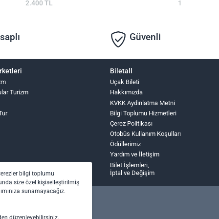
2.400 TL
1
saplı
Güvenli
rketleri
Biletall
zm
Uçak Bileti
ular Turizm
Hakkımızda
KVKK Aydınlatma Metni
Tur
Bilgi Toplumu Hizmetleri
Çerez Politikası
Otobüs Kullanım Koşulları
Ödüllerimiz
Yardım ve İletişim
Bilet İşlemleri,
İptal ve Değişim
çerezler bilgi toplumu
nda size özel kişiselleştirilmiş
anımınıza sunamayacağız.
den düzenleyebilirsiniz.