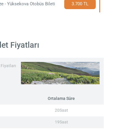
e - Yüksekova Otobüs Bileti
3.700 TL
t Fiyatları
Fiyatları
Ortalama Süre
20Saat
19Saat