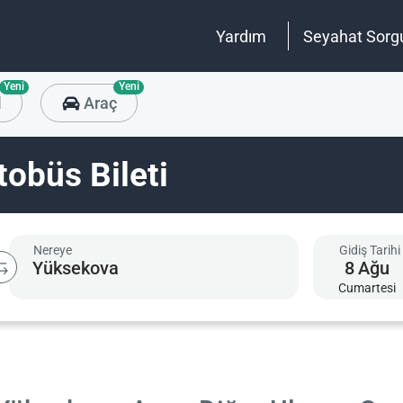
Yardım
Seyahat Sorg
Yeni
Yeni
l
Araç
obüs Bileti
Nereye
Gidiş Tarihi
8
Ağu
Cumartesi