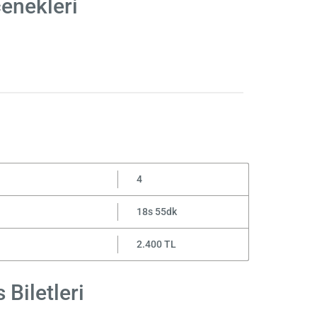
enekleri
4
18s 55dk
2.400 TL
Biletleri