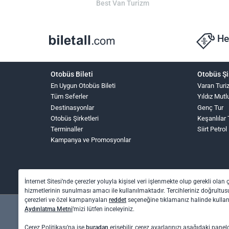
Best Van Turizm
He
Otobüs Bileti
Otobüs Şi
En Uygun Otobüs Bileti
Varan Turi
Tüm Seferler
Yıldız Mutl
Destinasyonlar
Genç Tur
Otobüs Şirketleri
Keşanlılar 
Terminaller
Siirt Petrol
Kampanya ve Promosyonlar
İnternet Sitesi’nde çerezler yoluyla kişisel veri işlenmekte olup gerekli olan 
hizmetlerinin sunulması amacı ile kullanılmaktadır. Tercihleriniz doğrultusu
çerezleri ve özel kampanyaları
reddet
seçeneğine tıklamanız halinde kull
Aydınlatma Metni
’mizi lütfen inceleyiniz.
Çerez Politikası’na ise
buradan
erişebilir, çerez ayarlarınızı aşağıdaki panel