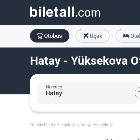
Otobüs
Uçak
Ote
Hatay - Yüksekova Ot
Nereden
Otobüs Bileti
Yüksekova
Hatay - Yüksekova