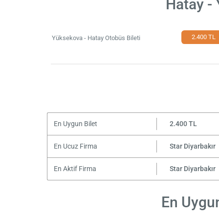
Hatay -
2.400 TL
Yüksekova - Hatay Otobüs Bileti
En Uygun Bilet
2.400 TL
En Ucuz Firma
Star Diyarbakır
En Aktif Firma
Star Diyarbakır
En Uygun