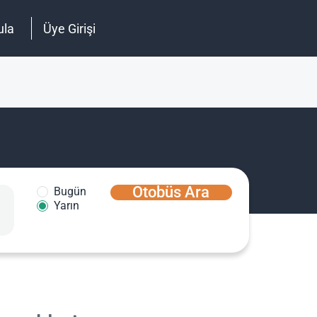
ula
Üye Girişi
Otobüs Ara
Bugün
Yarın