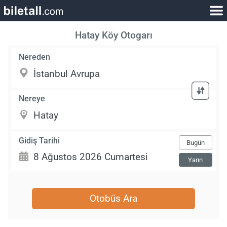
Hatay Köy Otogarı
Nereden
Nereye
Gidiş Tarihi
Bugün
Yarın
Otobüs Ara