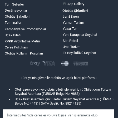
App Gallery
Tüm Seferler
Destinasyonlar
Otobüs Şirketleri
Otobüs Şirketleri
tranSEvren
Terminaller
Yaman Turizm
Yazar Tur
Kampanya ve Promosyonlar
Yeni Karapınar Seyahat
Uçak Bileti
Siirt Petrol
KVKK Aydınlatma Metni
Uras Turizm
Çerez Politikası
Fk Beylikdüzü Seyahat
Otobüs Kullanım Koşulları
Türkiye'nin güvenilir otobüs ve uçak bileti platformu.
Otel rezervasyon ve otobüs bileti işlemleri için: Obilet.com Turizm
Seyahat Acentası (TÜRSAB Belge No: 9883)
Uçak bileti işlemleri için: Biletall Turizm Seyahat Acentası (TÜRSAB
Belge No: 4443) | (IATA Üyelik No: 88214125)
İnternet Sitesi’nde çerezler yoluyla kişisel veri işlenmekte olup