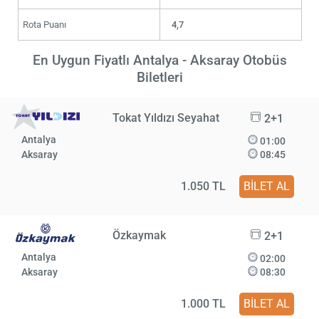
Rota Puanı
4,7
En Uygun Fiyatlı Antalya - Aksaray Otobüs
Biletleri
Tokat Yıldızı Seyahat
2+1
Antalya
01:00
Aksaray
08:45
1.050 TL
BİLET AL
Özkaymak
2+1
Antalya
02:00
Aksaray
08:30
1.000 TL
BİLET AL