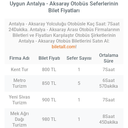
Uygun Antalya - Aksaray Otobüs Seferlerinin
Bilet Fiyatları
Antalya - Aksaray Yolculuğu Otobüsle Kaç Saat: 7Saat
24Dakika. Antalya - Aksaray Arası Otobüs Firmalarının
Biletleri ve Fiyatları Karşılaştır Otobüs Şirketlerinin
Antalya - Aksaray Otobüs Biletlerini Satın Al:
biletall.com
!
Ortalama
Firma Adı
Bilet Fiyatı
Sefer Sayısı
Süre
Kent Tur
800 TL
1
7Saat
Metro
6Saat
850 TL
5
Turizm
57Dakika
Yeni Sivas
900 TL
1
7Saat
Turizm
Mek Ağrı
8Saat
Dağı
980 TL
1
45Dakika
Turizm