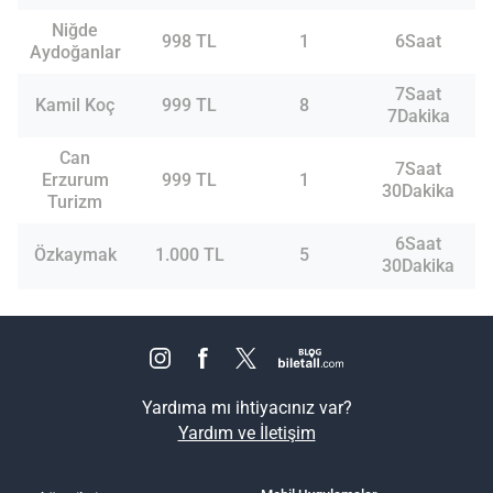
Niğde
998 TL
1
6Saat
Aydoğanlar
7Saat
Kamil Koç
999 TL
8
7Dakika
Can
7Saat
Erzurum
999 TL
1
30Dakika
Turizm
6Saat
Özkaymak
1.000 TL
5
30Dakika
Yardıma mı ihtiyacınız var?
Yardım ve İletişim