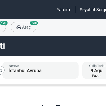
Yardım
Seyahat Sorg
Yeni
Yeni
l
Araç
ti
Nereye
Gidiş Tarihi
9
Ağu
Pazar