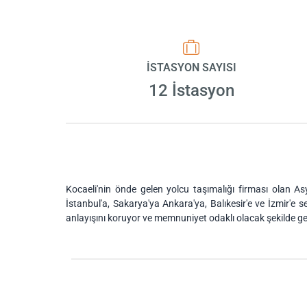
İSTASYON SAYISI
12 İstasyon
Kocaeli'nin önde gelen yolcu taşımalığı firması olan As
İstanbul'a, Sakarya'ya Ankara'ya, Balıkesir'e ve İzmir'e
anlayışını koruyor ve memnuniyet odaklı olacak şekilde gel