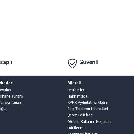
saplı
Güvenli
rketleri
Biletall
Seyahat
Uçak Bileti
şhane Turizm
Hakkımızda
şamba Turizm
KVKK Aydınlatma Metni
oğuş
Bilgi Toplumu Hizmetleri
Çerez Politikası
Otobüs Kullanım Koşulları
Ödüllerimiz