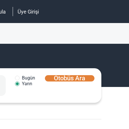
ula
Üye Girişi
Otobüs Ara
Bugün
Yarın