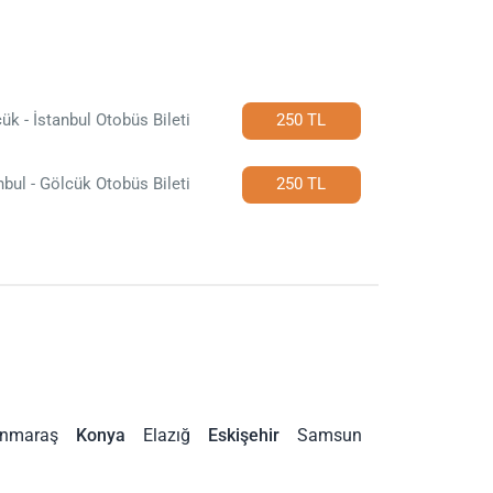
ük - İstanbul Otobüs Bileti
250 TL
nbul - Gölcük Otobüs Bileti
250 TL
nmaraş
Konya
Elazığ
Eskişehir
Samsun