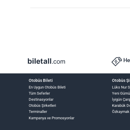
He
Otobüs Bileti
Otobüs Şi
En Uygun Otobüs Bileti
Lüks Nur 
Tüm Seferler
Yeni Gümü
Destinasyonlar
İyigün Çar
Otobüs Şirketleri
Karabük D
Terminaller
Özkaymak
Kampanya ve Promosyonlar