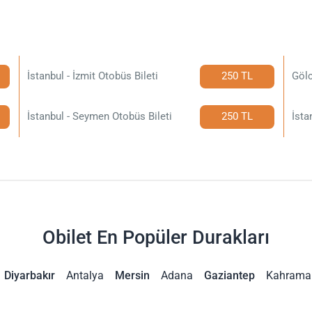
İstanbul - İzmit Otobüs Bileti
250 TL
Gölc
İstanbul - Seymen Otobüs Bileti
250 TL
İsta
Obilet En Popüler Durakları
Diyarbakır
Antalya
Mersin
Adana
Gaziantep
Kahrama