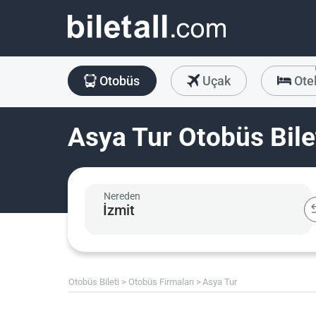
Otobüs
Uçak
Ote
Asya Tur Otobüs Bile
Nereden
Otobüs Bileti
Otobüs Firmaları
Asya Tur