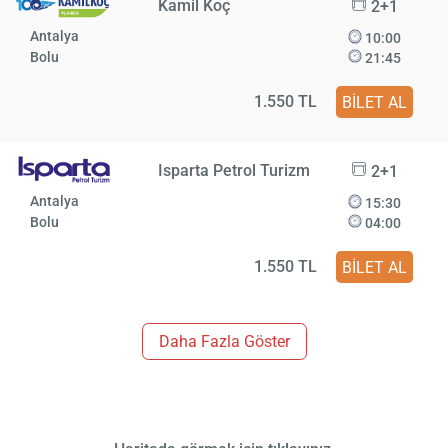
Kamil Koç
2+1
Antalya
10:00
Bolu
21:45
1.550 TL
BİLET AL
Isparta Petrol Turizm
2+1
Antalya
15:30
Bolu
04:00
1.550 TL
BİLET AL
Daha Fazla Göster