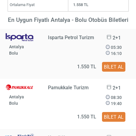
Ortalama Fiyat
1.558 TL
En Uygun Fiyatlı Antalya - Bolu Otobüs Biletleri
Isparta Petrol Turizm
2+1
Antalya
05:30
Bolu
16:10
1.550 TL
BİLET AL
Pamukkale Turizm
2+1
Antalya
08:30
Bolu
19:40
1.550 TL
BİLET AL