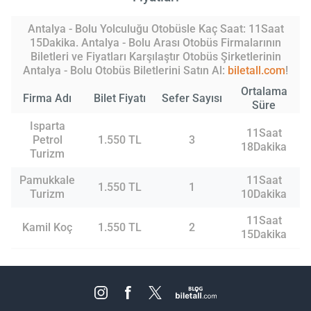
Antalya - Bolu Yolculuğu Otobüsle Kaç Saat: 11Saat
15Dakika. Antalya - Bolu Arası Otobüs Firmalarının
Biletleri ve Fiyatları Karşılaştır Otobüs Şirketlerinin
Antalya - Bolu Otobüs Biletlerini Satın Al:
biletall.com
!
Ortalama
Firma Adı
Bilet Fiyatı
Sefer Sayısı
Süre
Isparta
11Saat
Petrol
1.550 TL
3
18Dakika
Turizm
Pamukkale
11Saat
1.550 TL
1
Turizm
10Dakika
11Saat
Kamil Koç
1.550 TL
2
15Dakika