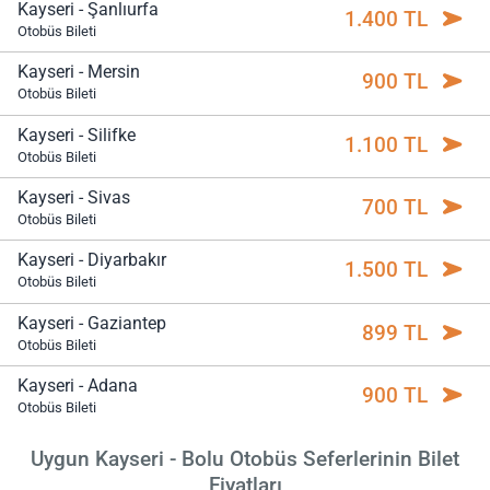
Kayseri - Şanlıurfa
1.400 TL
Otobüs Bileti
Kayseri - Mersin
900 TL
Otobüs Bileti
Kayseri - Silifke
1.100 TL
Otobüs Bileti
Kayseri - Sivas
700 TL
Otobüs Bileti
Kayseri - Diyarbakır
1.500 TL
Otobüs Bileti
Kayseri - Gaziantep
899 TL
Otobüs Bileti
Kayseri - Adana
900 TL
Otobüs Bileti
Uygun Kayseri - Bolu Otobüs Seferlerinin Bilet
Fiyatları