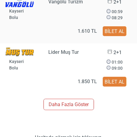
Vangölü Turizm
2+1
Kayseri
00:59
Bolu
08:29
1.610 TL
BİLET AL
Lider Muş Tur
2+1
Kayseri
01:00
Bolu
09:00
1.850 TL
BİLET AL
Daha Fazla Göster