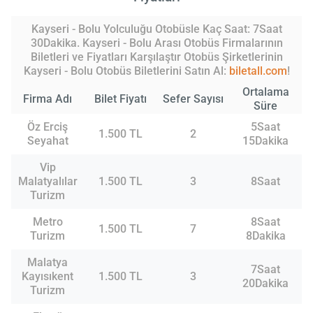
Kayseri - Bolu Yolculuğu Otobüsle Kaç Saat: 7Saat
30Dakika. Kayseri - Bolu Arası Otobüs Firmalarının
Biletleri ve Fiyatları Karşılaştır Otobüs Şirketlerinin
Kayseri - Bolu Otobüs Biletlerini Satın Al:
biletall.com
!
Ortalama
Firma Adı
Bilet Fiyatı
Sefer Sayısı
Süre
Öz Erciş
5Saat
1.500 TL
2
Seyahat
15Dakika
Vip
Malatyalılar
1.500 TL
3
8Saat
Turizm
Metro
8Saat
1.500 TL
7
Turizm
8Dakika
Malatya
7Saat
Kayısıkent
1.500 TL
3
20Dakika
Turizm