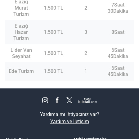
Elazığ
7Saat
Murat
1.500 TL
2
30Dakika
Turizm
Elazığ
Hazar
1.500 TL
3
8Saat
Turizm
Lider Van
6Saat
1.500 TL
2
Seyahat
45Dakika
6Saat
Ede Turizm
1.500 TL
1
45Dakika
Yardıma mı ihtiyacınız var?
Yardım ve İletişim