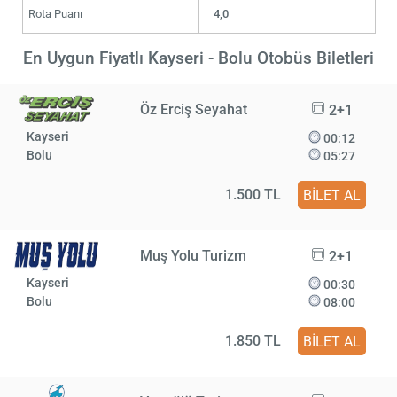
Rota Puanı
4,0
En Uygun Fiyatlı Kayseri - Bolu Otobüs Biletleri
Öz Erciş Seyahat
2+1
Kayseri
00:12
Bolu
05:27
1.500 TL
BİLET AL
Muş Yolu Turizm
2+1
Kayseri
00:30
Bolu
08:00
1.850 TL
BİLET AL