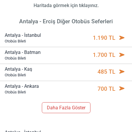
Haritada görmek için tıklayınız.
Antalya - Erciş Diğer Otobüs Seferleri
Antalya - İstanbul
1.190 TL
Otobüs Bileti
Antalya - Batman
1.700 TL
Otobüs Bileti
Antalya - Kaş
485 TL
Otobüs Bileti
Antalya - Ankara
700 TL
Otobüs Bileti
Daha Fazla Göster