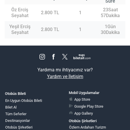
Süre
Öz Erciş
23Saat
2.800 TL
1
Seyahat
57Dakika
Yeşil Erciş
1Gün
2.800 TL
1
Seyahat
30Dakika
Yardıma mı ihtiyacınız var?
Yardım ve İletişim
Mobil Uygulamalar
Otobüs Bileti
App Store
En Uygun Otobüs Bileti
Google Play Store
Bilet Al
App Gallery
Tüm Seferler
Destinasyonlar
Otobüs Şirketleri
Otobüs Şirketleri
Özlem Ardahan Turizm