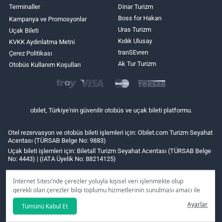
Terminaller
Dinar Turizm
Boss for Hakan
Kampanya ve Promosyonlar
Uras Turizm
Uçak Bileti
Kıdık Ulusay
KVKK Aydınlatma Metni
tranSEvren
Çerez Politikası
Ak Tur Turizm
Otobüs Kullanım Koşulları
obilet, Türkiye'nin güvenilir otobüs ve uçak bileti platformu.
Otel rezervasyon ve otobüs bileti işlemleri için: Obilet.com Turizm Seyahat
Acentası (TÜRSAB Belge No: 9883)
Uçak bileti işlemleri için: Biletall Turizm Seyahat Acentası (TÜRSAB Belge
No: 4443) | (IATA Üyelik No: 88214125)
İnternet Sitesi’nde çerezler yoluyla kişisel veri işlenmekte olup
gerekli olan çerezler bilgi toplumu hizmetlerinin sunulması amacı ile
kullanılmaktadır. Tercihleriniz doğrultusunda size özel
Ayarlar
Tümünü Kabul Et
kişiselleştirilmiş çerezleri ve özel kampanyaları
reddet
seçeneğine
tıklamanız halinde kullanımınıza sunamayacağız.