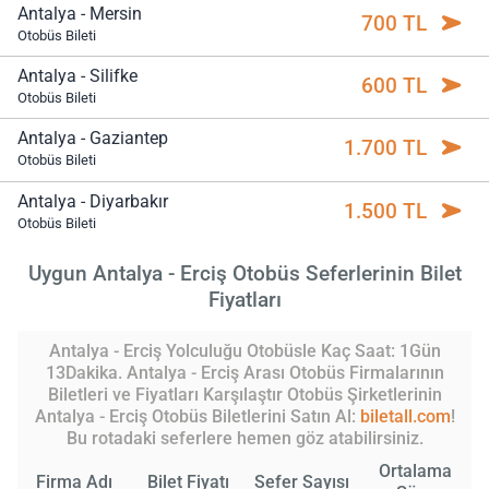
Antalya - Mersin
700 TL
Otobüs Bileti
Antalya - Silifke
600 TL
Otobüs Bileti
Antalya - Gaziantep
1.700 TL
Otobüs Bileti
Antalya - Diyarbakır
1.500 TL
Otobüs Bileti
Uygun Antalya - Erciş Otobüs Seferlerinin Bilet
Fiyatları
Antalya - Erciş Yolculuğu Otobüsle Kaç Saat: 1Gün
13Dakika. Antalya - Erciş Arası Otobüs Firmalarının
Biletleri ve Fiyatları Karşılaştır Otobüs Şirketlerinin
Antalya - Erciş Otobüs Biletlerini Satın Al:
biletall.com
!
Bu rotadaki seferlere hemen göz atabilirsiniz.
Ortalama
Firma Adı
Bilet Fiyatı
Sefer Sayısı