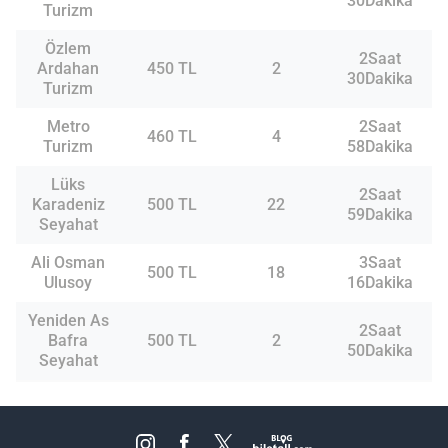
30Dakika
Turizm
Özlem
2Saat
Ardahan
450 TL
2
30Dakika
Turizm
Metro
2Saat
460 TL
4
Turizm
58Dakika
Lüks
2Saat
Karadeniz
500 TL
22
59Dakika
Seyahat
Ali Osman
3Saat
500 TL
18
Ulusoy
16Dakika
Yeniden As
2Saat
Bafra
500 TL
2
50Dakika
Seyahat