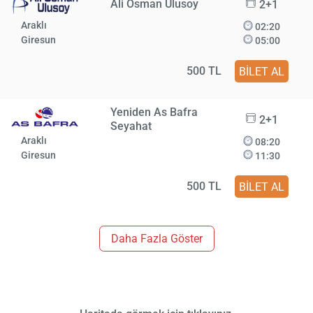
Ali Osman Ulusoy
2+1
Araklı
02:20
Giresun
05:00
500 TL
BİLET AL
Yeniden As Bafra
2+1
Seyahat
Araklı
08:20
Giresun
11:30
500 TL
BİLET AL
Daha Fazla Göster