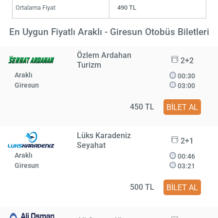
Ortalama Fiyat
490 TL
En Uygun Fiyatlı Araklı - Giresun Otobüs Biletleri
Özlem Ardahan
2+2
Turizm
Araklı
00:30
Giresun
03:00
450 TL
BİLET AL
Lüks Karadeniz
2+1
Seyahat
Araklı
00:46
Giresun
03:21
500 TL
BİLET AL