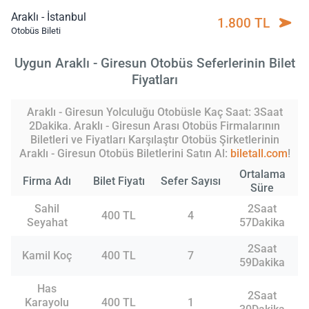
Araklı - İstanbul
1.800 TL
Otobüs Bileti
Uygun Araklı - Giresun Otobüs Seferlerinin Bilet
Fiyatları
Araklı - Giresun Yolculuğu Otobüsle Kaç Saat: 3Saat
2Dakika. Araklı - Giresun Arası Otobüs Firmalarının
Biletleri ve Fiyatları Karşılaştır Otobüs Şirketlerinin
Araklı - Giresun Otobüs Biletlerini Satın Al:
biletall.com
!
Ortalama
Firma Adı
Bilet Fiyatı
Sefer Sayısı
Süre
Sahil
2Saat
400 TL
4
Seyahat
57Dakika
2Saat
Kamil Koç
400 TL
7
59Dakika
Has
2Saat
Karayolu
400 TL
1