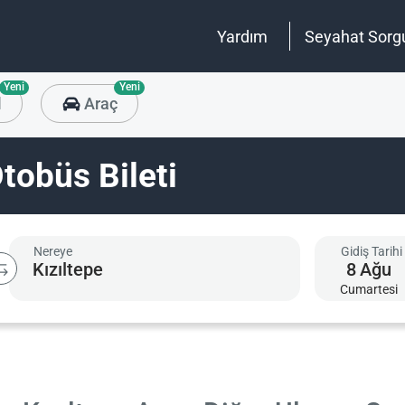
Yardım
Seyahat Sorg
Yeni
Yeni
l
Araç
tobüs Bileti
Nereye
Gidiş Tarihi
8
Ağu
Cumartesi