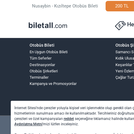
Nusaybin - Kızıltepe Otobüs Bileti
200 TL
He
Otobüs Bileti
Otobüs Şi
En Uygun Otobüs Bileti
Samancı S
Tüm Seferler
Kıdık Ulus
Destinasyonlar
Keşanlılar 
Otobüs Şirketleri
Yeni Özle
Terminaller
Çağlar Tur
Kampanya ve Promosyonlar
İnternet Sitesi’nde çerezler yoluyla kişisel veri işlenmekte olup gerekli olan 
hizmetlerinin sunulması amacı ile kullanılmaktadır. Tercihleriniz doğrultusu
çerezleri ve özel kampanyaları
reddet
seçeneğine tıklamanız halinde kull
Aydınlatma Metni
’mizi lütfen inceleyiniz.