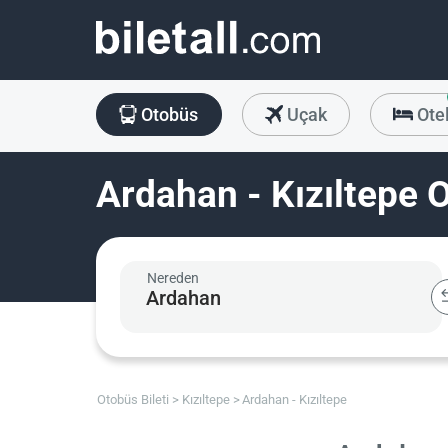
Otobüs
Uçak
Ote
Ardahan - Kızıltepe O
Nereden
Otobüs Bileti
Kızıltepe
Ardahan - Kızıltepe