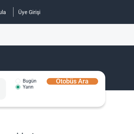
ula
Üye Girişi
Otobüs Ara
Bugün
Yarın