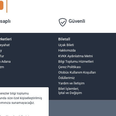
saplı
Güvenli
rketleri
Biletall
eyahat
Uçak Bileti
ay
Hakkımızda
Tur
KVKK Aydınlatma Metni
m Adana
Bilgi Toplumu Hizmetleri
izm
Çerez Politikası
Otobüs Kullanım Koşulları
Ödüllerimiz
Yardım ve İletişim
Bilet İşlemleri,
İptal ve Değişim
çerezler bilgi toplumu
nda size özel kişiselleştirilmiş
anımınıza sunamayacağız.