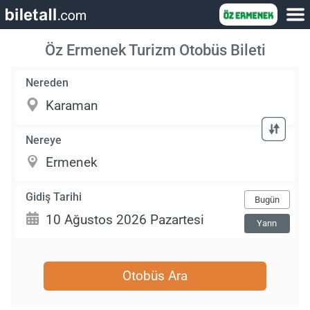
Öz Ermenek Turizm Otobüs Bileti
Nereden
Nereye
Gidiş Tarihi
Bugün
Yarın
Otobüs Ara