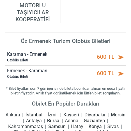
MOTORLU
TAŞIYICILAR
KOOPERATİFİ
Öz Ermenek Turizm Otobüs Biletleri
Karaman - Ermenek
600 TL
Otobüs Bileti
Ermenek - Karaman
600 TL
Otobüs Bileti
* Bilet fiyatları son 7 gün içerisinde biletall.com’dan alınan en ucuz fiyatlı
biletin fiyatıdır. Anlık fiyat görüntülemek için lütfen bilet sorgulayın.
Obilet En Popüler Durakları
Ankara
İstanbul
İzmir
Kayseri
Diyarbakır
Mersin
Antalya
Bursa
Adana
Gaziantep
Kahramanmaraş
Samsun
Hatay
Konya
Sivas