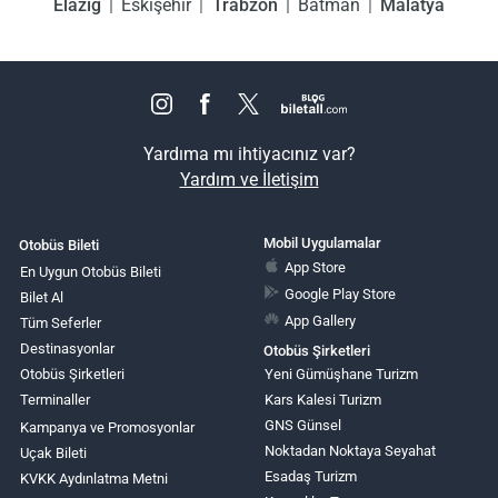
Elazığ
Eskişehir
Trabzon
Batman
Malatya
Yardıma mı ihtiyacınız var?
Yardım ve İletişim
Mobil Uygulamalar
Otobüs Bileti
App Store
En Uygun Otobüs Bileti
Google Play Store
Bilet Al
App Gallery
Tüm Seferler
Destinasyonlar
Otobüs Şirketleri
Otobüs Şirketleri
Yeni Gümüşhane Turizm
Terminaller
Kars Kalesi Turizm
GNS Günsel
Kampanya ve Promosyonlar
Noktadan Noktaya Seyahat
Uçak Bileti
Esadaş Turizm
KVKK Aydınlatma Metni