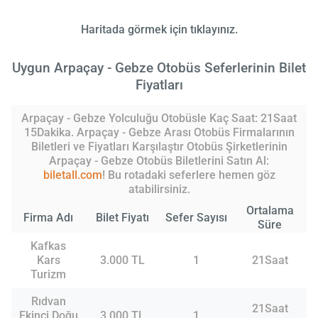
Haritada görmek için tıklayınız.
Uygun Arpaçay - Gebze Otobüs Seferlerinin Bilet
Fiyatları
Arpaçay - Gebze Yolculuğu Otobüsle Kaç Saat: 21Saat
15Dakika. Arpaçay - Gebze Arası Otobüs Firmalarının
Biletleri ve Fiyatları Karşılaştır Otobüs Şirketlerinin
Arpaçay - Gebze Otobüs Biletlerini Satın Al:
biletall.com
! Bu rotadaki seferlere hemen göz
atabilirsiniz.
Ortalama
Firma Adı
Bilet Fiyatı
Sefer Sayısı
Süre
Kafkas
Kars
3.000 TL
1
21Saat
Turizm
Rıdvan
21Saat
Ekinci Doğu
3.000 TL
1