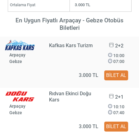
Ortalama Fiyat
3.000 TL
En Uygun Fiyatlı Arpaçay - Gebze Otobüs
Biletleri
Kafkas Kars Turizm
2+2
Arpaçay
10:00
Gebze
07:00
3.000 TL
BİLET AL
Rıdvan Ekinci Doğu
2+1
Kars
Arpaçay
10:10
Gebze
07:40
3.000 TL
BİLET AL