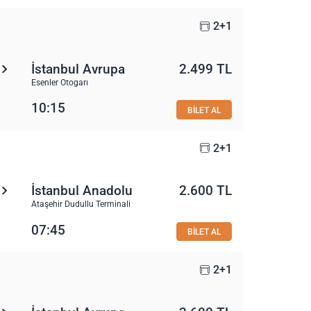
2+1
İstanbul Avrupa
2.499 TL
Esenler Otogarı
10:15
BİLET AL
2+1
İstanbul Anadolu
2.600 TL
Ataşehir Dudullu Terminali
07:45
BİLET AL
2+1