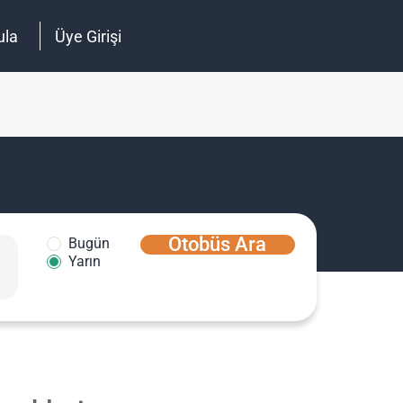
ula
Üye Girişi
Otobüs Ara
Bugün
Yarın