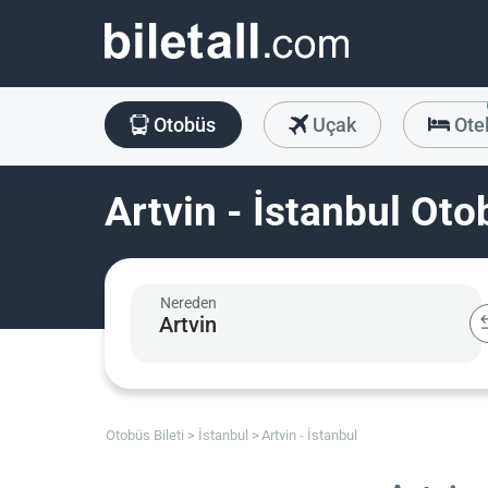
Otobüs
Uçak
Ote
Artvin - İstanbul Oto
Nereden
Otobüs Bileti
İstanbul
Artvin - İstanbul