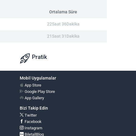
Ortalama Süre
22Saat 36Dakika
21Saat 31Dakika
Pratik
Mobil Uygulamalar
App Store
Google Play Store
App Gallery
Bizi Takip Edin
Twitter
Facebook
Instagram
BiletallBlog