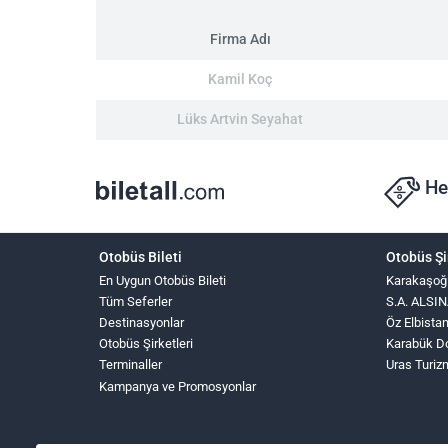
Firma Adı
Kamil Koç
Lüks Artvin Seyahat
He
Otobüs Bileti
Otobüs Şi
En Uygun Otobüs Bileti
Karakaşoğ
Tüm Seferler
S.A. ALS
Destinasyonlar
Öz Elbista
Otobüs Şirketleri
Karabük D
Terminaller
Uras Turiz
Kampanya ve Promosyonlar