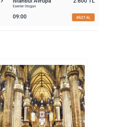
İstanbul Avrupa
2.600 TL
Esenler Otogarı
09:00
BİLET AL