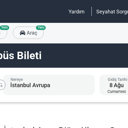
Yardım
Seyahat Sorg
Yeni
Yeni
l
Araç
büs Bileti
Nereye
Gidiş Tarihi
8
Ağu
Cumartesi