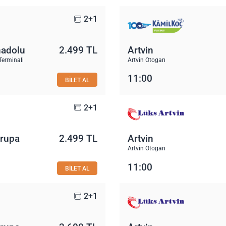
2+1
nadolu
2.499 TL
Artvin
Terminali
Artvin Otogarı
11:00
BİLET AL
2+1
vrupa
2.499 TL
Artvin
Artvin Otogarı
11:00
BİLET AL
2+1