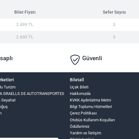
Bilet Fiyatı
Sefer Sayısı
2.499 TL
3
2.600 TL
3
saplı
Güvenli
rketleri
Biletall
lu Turizm
Uçak Bileti
INA GRAELLS DE AUTOTRANSPORTES
Hakkımızda
n Seyahat
KVKK Aydınlatma Metni
oğuş
Bilgi Toplumu Hizmetleri
m
Çerez Politikası
Otobüs Kullanım Koşulları
Ödüllerimiz
Yardım ve İletişim