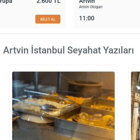
vrupa
2.600 TL
Artvin
Artvin Otogarı
11:00
BİLET AL
Artvin İstanbul Seyahat Yazıları