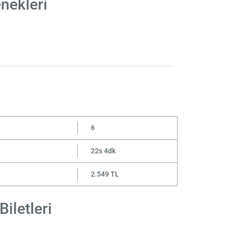
enekleri
6
22s 4dk
2.549 TL
Biletleri