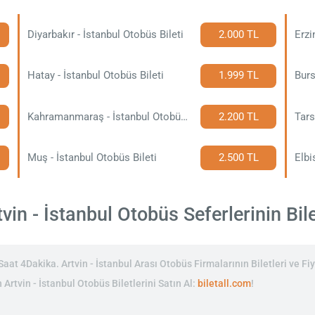
Diyarbakır - İstanbul Otobüs Bileti
2.000 TL
Erzi
Hatay - İstanbul Otobüs Bileti
1.999 TL
Burs
Kahramanmaraş - İstanbul Otobüs Bileti
2.200 TL
Tars
Muş - İstanbul Otobüs Bileti
2.500 TL
Elbi
in - İstanbul Otobüs Seferlerinin Bile
aat 4Dakika. Artvin - İstanbul Arası Otobüs Firmalarının Biletleri ve Fiy
 Artvin - İstanbul Otobüs Biletlerini Satın Al:
biletall.com
!