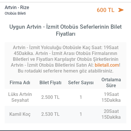
Artvin - Rize
600 TL
Otobüs Bileti
Uygun Artvin - İzmit Otobüs Seferlerinin Bilet
Fiyatları
Artvin - İzmit Yolculuğu Otobüsle Kaç Saat: 19Saat
45Dakika. Artvin - İzmit Arası Otobüs Firmalarının
Biletleri ve Fiyatları Karşılaştır Otobüs Şirketlerinin
Artvin - İzmit Otobüs Biletlerini Satın Al:
biletall.com
!
Bu rotadaki seferlere hemen göz atabilirsiniz.
Ortalama
Firma Adı
Bilet Fiyatı
Sefer Sayısı
Süre
Lüks Artvin
19Saat
2.500 TL
1
Seyahat
15Dakika
20Saat
Kamil Koç
2.530 TL
1
15Dakika