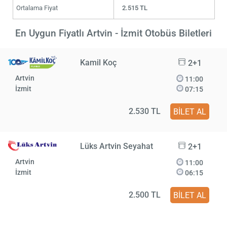
Ortalama Fiyat
2.515 TL
En Uygun Fiyatlı Artvin - İzmit Otobüs Biletleri
Kamil Koç
2+1
Artvin
11:00
İzmit
07:15
2.530 TL
BİLET AL
Lüks Artvin Seyahat
2+1
Artvin
11:00
İzmit
06:15
2.500 TL
BİLET AL