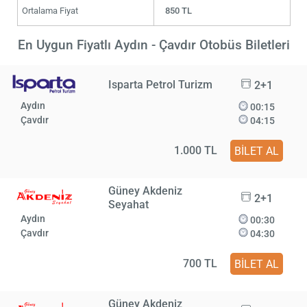
Ortalama Fiyat
850 TL
En Uygun Fiyatlı Aydın - Çavdır Otobüs Biletleri
Isparta Petrol Turizm
2+1
Aydın
00:15
Çavdır
04:15
1.000 TL
BİLET AL
Güney Akdeniz
2+1
Seyahat
Aydın
00:30
Çavdır
04:30
700 TL
BİLET AL
Güney Akdeniz