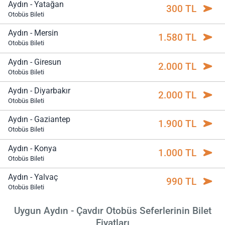
Aydın - Yatağan
300 TL
Otobüs Bileti
Aydın - Mersin
1.580 TL
Otobüs Bileti
Aydın - Giresun
2.000 TL
Otobüs Bileti
Aydın - Diyarbakır
2.000 TL
Otobüs Bileti
Aydın - Gaziantep
1.900 TL
Otobüs Bileti
Aydın - Konya
1.000 TL
Otobüs Bileti
Aydın - Yalvaç
990 TL
Otobüs Bileti
Uygun Aydın - Çavdır Otobüs Seferlerinin Bilet
Fiyatları