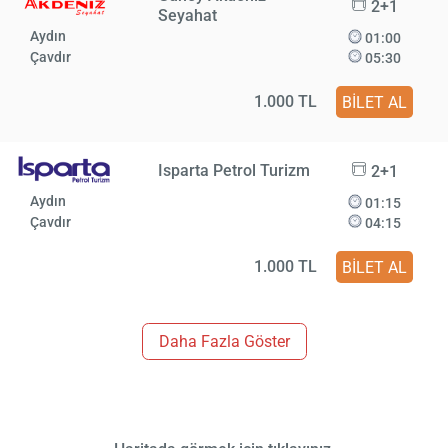
2+1
Seyahat
Aydın
01:00
Çavdır
05:30
1.000 TL
BİLET AL
Isparta Petrol Turizm
2+1
Aydın
01:15
Çavdır
04:15
1.000 TL
BİLET AL
Daha Fazla Göster