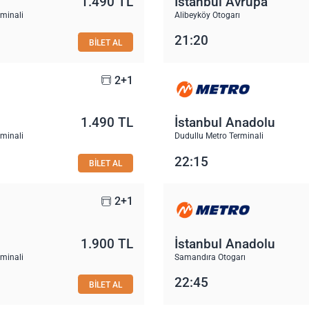
1.490 TL
İstanbul Avrupa
rminali
Alibeyköy Otogarı
21:20
BİLET AL
2+1
1.490 TL
İstanbul Anadolu
rminali
Dudullu Metro Terminali
22:15
BİLET AL
2+1
1.900 TL
İstanbul Anadolu
rminali
Samandıra Otogarı
22:45
BİLET AL