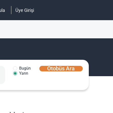
ula
Üye Girişi
Otobüs Ara
Bugün
Yarın