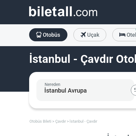
Otobüs
Uçak
Ote
İstanbul - Çavdır Oto
Nereden
Otobüs Bileti
Çavdır
İstanbul - Çavdır