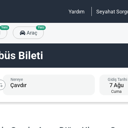
Yardım
Seyahat Sorg
Yeni
Yeni
l
Araç
büs Bileti
Nereye
Gidiş Tarihi
7
Ağu
Cuma