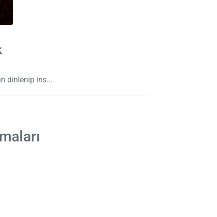
k
n dinlenip ins
rmaları