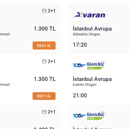
2+1
1.300 TL
İstanbul Avrupa
rminali
Alibeyköy Otogarı
17:20
BİLET AL
2+1
1.300 TL
İstanbul Avrupa
rminali
Esenler Otogarı
21:00
BİLET AL
2+1