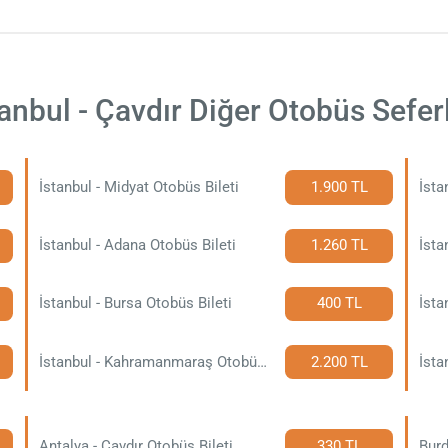
tanbul - Çavdır Diğer Otobüs Seferl
İstanbul - Midyat Otobüs Bileti
1.900 TL
İsta
İstanbul - Adana Otobüs Bileti
1.260 TL
İsta
İstanbul - Bursa Otobüs Bileti
400 TL
İsta
İstanbul - Kahramanmaraş Otobüs Bileti
2.200 TL
İsta
Antalya - Çavdır Otobüs Bileti
330 TL
Burd