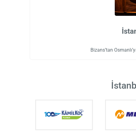
İsta
Bizans’tan Osmanlı’ya
İstanb