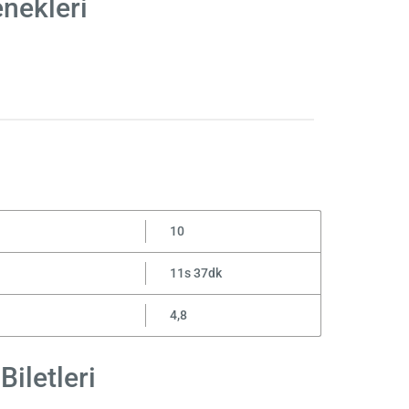
enekleri
10
11s 37dk
4,8
Biletleri