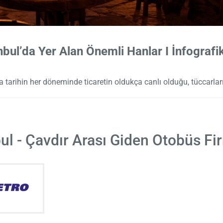
nbul’da Yer Alan Önemli Hanlar I İnfografi
 tarihin her döneminde ticaretin oldukça canlı olduğu, tüccarları
ul - Çavdır Arası Giden Otobüs Fi