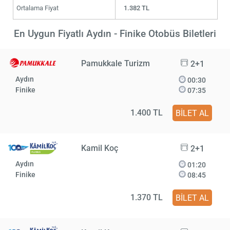
Ortalama Fiyat
1.382 TL
En Uygun Fiyatlı Aydın - Finike Otobüs Biletleri
Pamukkale Turizm
2+1
Aydın
00:30
Finike
07:35
1.400 TL
BİLET AL
Kamil Koç
2+1
Aydın
01:20
Finike
08:45
1.370 TL
BİLET AL