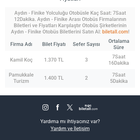
Aydın - Finike Yolculuğu Otobüsle Kaç Saat: 7Saat
12Dakika. Aydın - Finike Arası Otobüs Firmalarının
Biletleri ve Fiyatları Karşılaştır Otobüs Şirketlerinin
Aydın - Finike Otobüs Biletlerini Satın Al:
biletall.com
!
Ortalama
Firma Adı
Bilet Fiyatı
Sefer Sayısı
Süre
7Saat
Kamil Koç
1.370 TL
3
16Dakika
Pamukkale
7Saat
1.400 TL
2
Turizm
5Dakika
Yardıma mı ihtiyacınız var?
Yardım ve İletişim