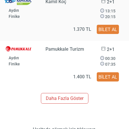
Kamil Koç
2+1
Aydın
13:15
Finike
20:15
1.370 TL
BİLET AL
Pamukkale Turizm
2+1
Aydın
00:30
Finike
07:35
1.400 TL
BİLET AL
Daha Fazla Göster