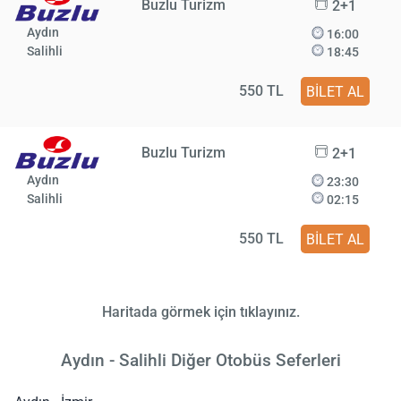
Buzlu Turizm
2+1
Aydın
16:00
Salihli
18:45
550 TL
BİLET AL
Buzlu Turizm
2+1
Aydın
23:30
Salihli
02:15
550 TL
BİLET AL
Haritada görmek için tıklayınız.
Aydın - Salihli Diğer Otobüs Seferleri