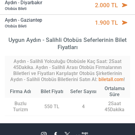
Aydın - Diyarbakır
2.000 TL
Otobüs Bileti
Aydın - Gaziantep
1.900 TL
Otobüs Bileti
Uygun Aydın - Salihli Otobüs Seferlerinin Bilet
Fiyatları
Aydın - Salihli Yolculuğu Otobüsle Kaç Saat: 2Saat
45Dakika. Aydın - Salihli Arası Otobüs Firmalarının
Biletleri ve Fiyatları Karşılaştır Otobüs Şirketlerinin
Aydın - Salihli Otobüs Biletlerini Satın Al:
biletall.com
!
Ortalama
Firma Adı
Bilet Fiyatı
Sefer Sayısı
Süre
Buzlu
2Saat
550 TL
4
Turizm
45Dakika