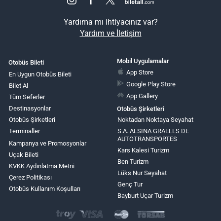
Yardıma mı ihtiyacınız var?
Yardım ve İletişim
Mobil Uygulamalar
Otobüs Bileti
App Store
En Uygun Otobüs Bileti
Google Play Store
Bilet Al
App Gallery
Tüm Seferler
Destinasyonlar
Otobüs Şirketleri
Otobüs Şirketleri
Noktadan Noktaya Seyahat
Terminaller
S.A. ALSINA GRAELLS DE
AUTOTRANSPORTES
Kampanya ve Promosyonlar
Kars Kalesi Turizm
Uçak Bileti
Ben Turizm
KVKK Aydınlatma Metni
Lüks Nur Seyahat
Çerez Politikası
Genç Tur
Otobüs Kullanım Koşulları
Bayburt Uçar Turizm