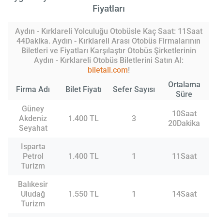
Fiyatları
Aydın - Kırklareli Yolculuğu Otobüsle Kaç Saat: 11Saat
44Dakika. Aydın - Kırklareli Arası Otobüs Firmalarının
Biletleri ve Fiyatları Karşılaştır Otobüs Şirketlerinin
Aydın - Kırklareli Otobüs Biletlerini Satın Al:
biletall.com
!
Ortalama
Firma Adı
Bilet Fiyatı
Sefer Sayısı
Süre
Güney
10Saat
Akdeniz
1.400 TL
3
20Dakika
Seyahat
Isparta
Petrol
1.400 TL
1
11Saat
Turizm
Balıkesir
Uludağ
1.550 TL
1
14Saat
Turizm