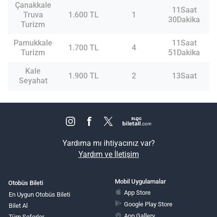
Çanakkale
11Saat
Truva
1.600 TL
1
30Dakika
Turizm
Pamukkale
11Saat
1.700 TL
4
Turizm
51Dakika
Kale
1.900 TL
2
13Saat
Seyahat
Yardıma mı ihtiyacınız var?
Yardım ve İletişim
Mobil Uygulamalar
Otobüs Bileti
App Store
En Uygun Otobüs Bileti
Google Play Store
Bilet Al
App Gallery
Tüm Seferler