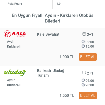
Rota Puanı
4,9
En Uygun Fiyatlı Aydın - Kırklareli Otobüs
Biletleri
Kale Seyahat
2+1
Aydın
02:00
Kırklareli
15:00
1.900 TL
BİLET AL
Balıkesir Uludağ
2+1
Turizm
Aydın
06:00
Kırklareli
20:00
1.550 TL
BİLET AL