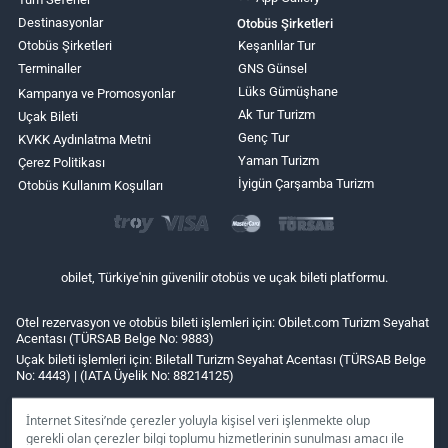
Destinasyonlar
Otobüs Şirketleri
Otobüs Şirketleri
Keşanlılar Tur
Terminaller
GNS Günsel
Lüks Gümüşhane
Kampanya ve Promosyonlar
Ak Tur Turizm
Uçak Bileti
Genç Tur
KVKK Aydınlatma Metni
Yaman Turizm
Çerez Politikası
İyigün Çarşamba Turizm
Otobüs Kullanım Koşulları
obilet, Türkiye'nin güvenilir otobüs ve uçak bileti platformu.
Otel rezervasyon ve otobüs bileti işlemleri için: Obilet.com Turizm Seyahat
Acentası (TÜRSAB Belge No: 9883)
Uçak bileti işlemleri için: Biletall Turizm Seyahat Acentası (TÜRSAB Belge
No: 4443) | (IATA Üyelik No: 88214125)
İnternet Sitesi’nde çerezler yoluyla kişisel veri işlenmekte olup
gerekli olan çerezler bilgi toplumu hizmetlerinin sunulması amacı ile