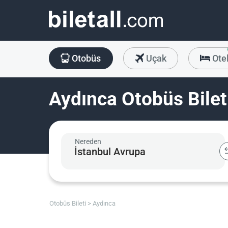
Otobüs
Uçak
Ote
Aydınca Otobüs Bilet
Nereden
Otobüs Bileti
Aydınca