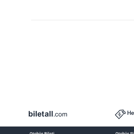
He
Otobüs Bileti
Otobüs Şi