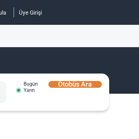
ula
Üye Girişi
Otobüs Ara
Bugün
Yarın