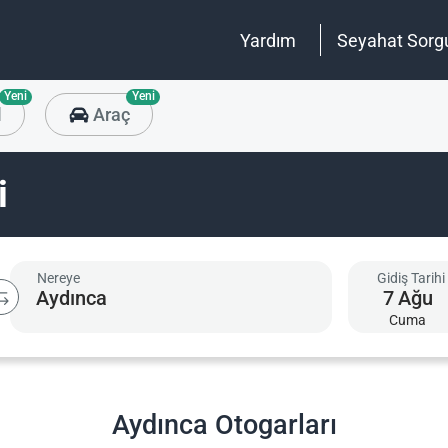
Yardım
Seyahat Sorg
Yeni
Yeni
l
Araç
i
Nereye
Gidiş Tarihi
7
Ağu
Cuma
Aydınca Otogarları