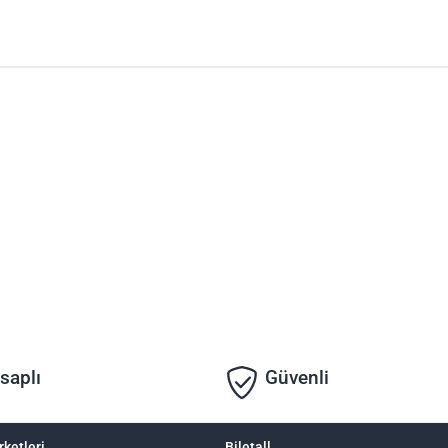
saplı
Güvenli
rketleri
Biletall