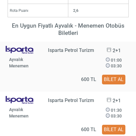
Rota Puanı
2,6
En Uygun Fiyatlı Ayvalık - Menemen Otobüs
Biletleri
Isparta Petrol Turizm
2+1
Ayvalık
01:00
Menemen
03:30
600 TL
BİLET AL
Isparta Petrol Turizm
2+1
Ayvalık
01:30
Menemen
03:30
600 TL
BİLET AL