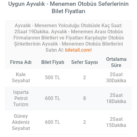
Uygun Ayvalık - Menemen Otobüs Seferlerinin
Bilet Fiyatları
Ayvalık - Menemen Yolculuğu Otobüsle Kaç Saat:
2Saat 19Dakika. Ayvalık - Menemen Arası Otobüs
Firmalarının Biletleri ve Fiyatları Karşılaştır Otobüs
Şirketlerinin Ayvalık - Menemen Otobüs Biletlerini
Satın Al:
biletall.com
!
Ortalama
Firma Adı
Bilet Fiyatı
Sefer Sayısı
Süre
Kale
2Saat
500 TL
2
Seyahat
30Dakika
Isparta
2Saat
Petrol
600 TL
8
18Dakika
Turizm
Güney
2Saat
Akdeniz
600 TL
2
15Dakika
Seyahat