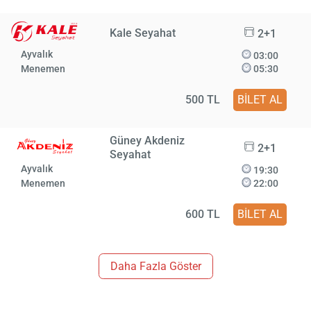
Kale Seyahat
2+1
Ayvalık
03:00
Menemen
05:30
500 TL
BİLET AL
Güney Akdeniz
2+1
Seyahat
Ayvalık
19:30
Menemen
22:00
600 TL
BİLET AL
Daha Fazla Göster