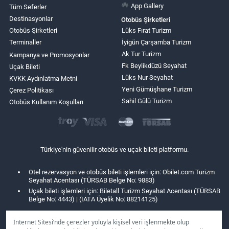
App Gallery
Tüm Seferler
Destinasyonlar
Otobüs Şirketleri
Otobüs Şirketleri
Lüks Fırat Turizm
Terminaller
İyigün Çarşamba Turizm
Ak Tur Turizm
Kampanya ve Promosyonlar
Fk Beylikdüzü Seyahat
Uçak Bileti
Lüks Nur Seyahat
KVKK Aydınlatma Metni
Yeni Gümüşhane Turizm
Çerez Politikası
Sahil Gülü Turizm
Otobüs Kullanım Koşulları
Türkiye'nin güvenilir otobüs ve uçak bileti platformu.
Otel rezervasyon ve otobüs bileti işlemleri için: Obilet.com Turizm
Seyahat Acentası (TÜRSAB Belge No: 9883)
Uçak bileti işlemleri için: Biletall Turizm Seyahat Acentası (TÜRSAB
Belge No: 4443) | (IATA Üyelik No: 88214125)
İnternet Sitesi’nde çerezler yoluyla kişisel veri işlenmekte olup