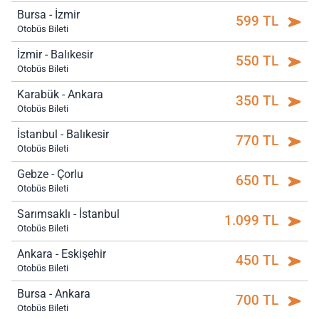
Bursa - İzmir
599 TL
Otobüs Bileti
İzmir - Balıkesir
550 TL
Otobüs Bileti
Karabük - Ankara
350 TL
Otobüs Bileti
İstanbul - Balıkesir
770 TL
Otobüs Bileti
Gebze - Çorlu
650 TL
Otobüs Bileti
Sarımsaklı - İstanbul
1.099 TL
Otobüs Bileti
Ankara - Eskişehir
450 TL
Otobüs Bileti
Bursa - Ankara
700 TL
Otobüs Bileti