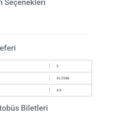
m Seçenekleri
eferi
5
3s 25dk
4,9
obüs Biletleri