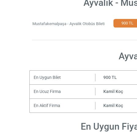
Ayvalık - Mu
900 TL
Mustafakemalpaşa - Ayvalık Otobüs Bileti
Ayva
En Uygun Bilet
900 TL
En Ucuz Firma
Kamil Koç
En Aktif Firma
Kamil Koç
En Uygun Fiya