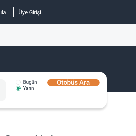
ula
Üye Girişi
Otobüs Ara
Bugün
Yarın