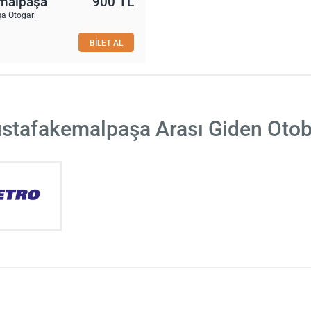
malpaşa
900 TL
a Otogarı
BİLET AL
ustafakemalpaşa Arası Giden Otob