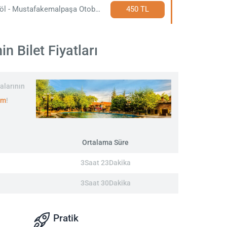
İnegöl - Mustafakemalpaşa Otobüs Bileti
450 TL
 Bilet Fiyatları
alarının
om
!
Ortalama Süre
3Saat 23Dakika
3Saat 30Dakika
Pratik