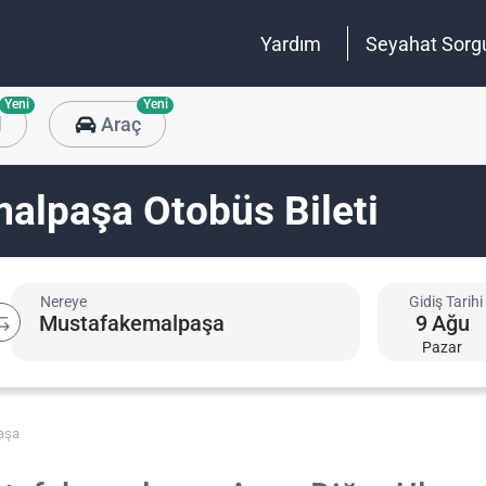
Yardım
Seyahat Sorg
Yeni
Yeni
l
Araç
alpaşa Otobüs Bileti
Nereye
Gidiş Tarihi
9
Ağu
Pazar
aşa