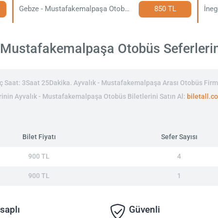
Gebze - Mustafakemalpaşa Otobüs Bileti
850 TL
 Mustafakemalpaşa Otobüs Seferlerinin
 Saat: 3Saat 25Dakika. Ayvalık - Mustafakemalpaşa Arası Otobüs Firm
lerinin Ayvalık - Mustafakemalpaşa Otobüs Biletlerini Satın Al:
biletall.c
Bilet Fiyatı
Sefer Sayısı
900 TL
4
900 TL
1
saplı
Güvenli