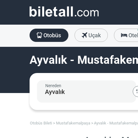
Otobüs
Uçak
Ote
Ayvalık - Mustafakem
Nereden
Otobüs Bileti
Mustafakemalpaşa
Ayvalık - Mustafakemalp