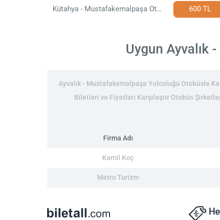
Kütahya - Mustafakemalpaşa Otobüs Bileti
600 TL
Uygun Ayvalık -
Ayvalık - Mustafakemalpaşa Yolculuğu Otobüsle Kaç
Biletleri ve Fiyatları Karşılaştır Otobüs Şirket
Firma Adı
Kamil Koç
Metro Turizm
He