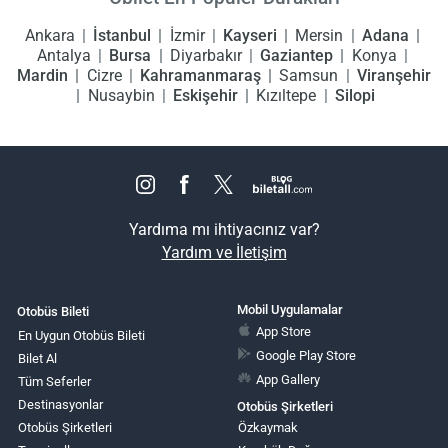
Ankara
İstanbul
İzmir
Kayseri
Mersin
Adana
Antalya
Bursa
Diyarbakır
Gaziantep
Konya
Mardin
Cizre
Kahramanmaraş
Samsun
Viranşehir
Nusaybin
Eskişehir
Kızıltepe
Silopi
Yardıma mı ihtiyacınız var?
Yardım ve İletişim
Mobil Uygulamalar
Otobüs Bileti
App Store
En Uygun Otobüs Bileti
Google Play Store
Bilet Al
App Gallery
Tüm Seferler
Destinasyonlar
Otobüs Şirketleri
Otobüs Şirketleri
Özkaymak