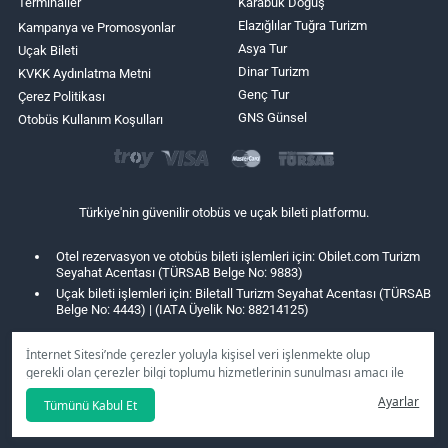
Terminaller
Karabük Doğuş
Elazığlılar Tuğra Turizm
Kampanya ve Promosyonlar
Asya Tur
Uçak Bileti
Dinar Turizm
KVKK Aydınlatma Metni
Genç Tur
Çerez Politikası
GNS Günsel
Otobüs Kullanım Koşulları
Türkiye'nin güvenilir otobüs ve uçak bileti platformu.
Otel rezervasyon ve otobüs bileti işlemleri için: Obilet.com Turizm
Seyahat Acentası (TÜRSAB Belge No: 9883)
Uçak bileti işlemleri için: Biletall Turizm Seyahat Acentası (TÜRSAB
Belge No: 4443) | (IATA Üyelik No: 88214125)
İnternet Sitesi’nde çerezler yoluyla kişisel veri işlenmekte olup
gerekli olan çerezler bilgi toplumu hizmetlerinin sunulması amacı ile
kullanılmaktadır. Tercihleriniz doğrultusunda size özel
Ayarlar
Tümünü Kabul Et
kişiselleştirilmiş çerezleri ve özel kampanyaları
reddet
seçeneğine
tıklamanız halinde kullanımınıza sunamayacağız.
Aydınlatma Metni
’mizi lütfen inceleyiniz.