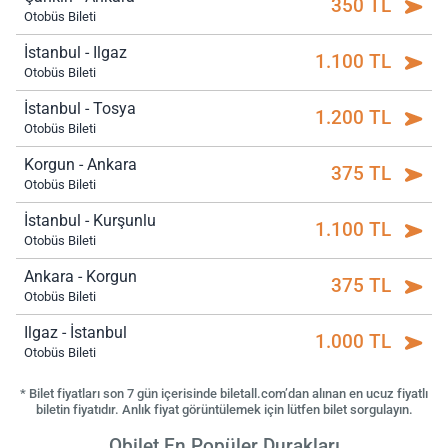
350 TL
Otobüs Bileti
İstanbul - Ilgaz
1.100 TL
Otobüs Bileti
İstanbul - Tosya
1.200 TL
Otobüs Bileti
Korgun - Ankara
375 TL
Otobüs Bileti
İstanbul - Kurşunlu
1.100 TL
Otobüs Bileti
Ankara - Korgun
375 TL
Otobüs Bileti
Ilgaz - İstanbul
1.000 TL
Otobüs Bileti
* Bilet fiyatları son 7 gün içerisinde biletall.com’dan alınan en ucuz fiyatlı
biletin fiyatıdır. Anlık fiyat görüntülemek için lütfen bilet sorgulayın.
Obilet En Popüler Durakları