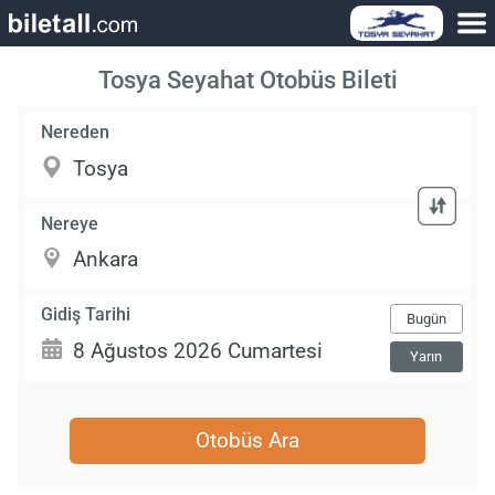
Tosya Seyahat Otobüs Bileti
Nereden
Nereye
Gidiş Tarihi
Bugün
Yarın
Otobüs Ara