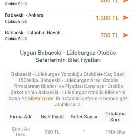
400 TL
Otobüs Bileti
Babaeski - Ankara
1.300 TL
Otobüs Bileti
Babaeski - İstanbul Havalimanı
750 TL
Otobüs Bileti
Uygun Babaeski - Lüleburgaz Otobüs
Seferlerinin Bilet Fiyatları
Babaeski - Lüleburgaz Yolculuğu Otobüsle Kaç Saat:
15Dakika. Babaeski - Lüleburgaz Arası Otobüs
Firmalarının Biletleri ve Fiyatları Karşılaştır Otobüs
Şirketlerinin Babaeski - Lüleburgaz Otobüs Biletlerini
Satın Al:
biletall.com
! Bu rotadaki seferlere hemen göz
atabilirsiniz.
Ortalama
Firma Adı
Bilet Fiyatı
Sefer Sayısı
Süre
Şanlı As
320 TL
1
15Dakika
Urfa