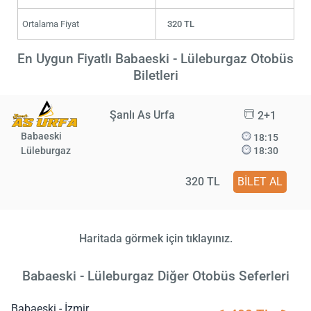
Ortalama Fiyat
320 TL
En Uygun Fiyatlı Babaeski - Lüleburgaz Otobüs
Biletleri
Şanlı As Urfa
2+1
Babaeski
18:15
Lüleburgaz
18:30
320 TL
BİLET AL
Haritada görmek için tıklayınız.
Babaeski - Lüleburgaz Diğer Otobüs Seferleri
Babaeski - İzmir