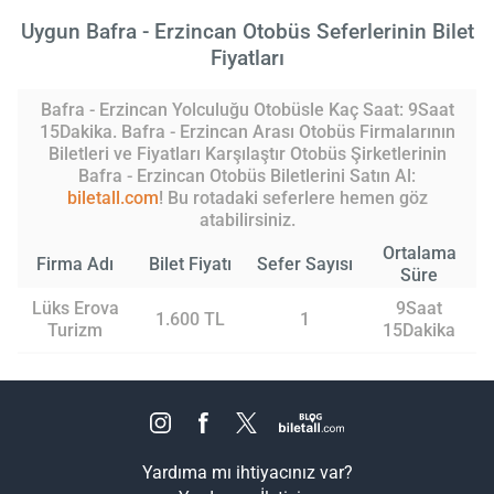
Uygun Bafra - Erzincan Otobüs Seferlerinin Bilet
Fiyatları
Bafra - Erzincan Yolculuğu Otobüsle Kaç Saat: 9Saat
15Dakika. Bafra - Erzincan Arası Otobüs Firmalarının
Biletleri ve Fiyatları Karşılaştır Otobüs Şirketlerinin
Bafra - Erzincan Otobüs Biletlerini Satın Al:
biletall.com
! Bu rotadaki seferlere hemen göz
atabilirsiniz.
Ortalama
Firma Adı
Bilet Fiyatı
Sefer Sayısı
Süre
Lüks Erova
9Saat
1.600 TL
1
Turizm
15Dakika
Yardıma mı ihtiyacınız var?