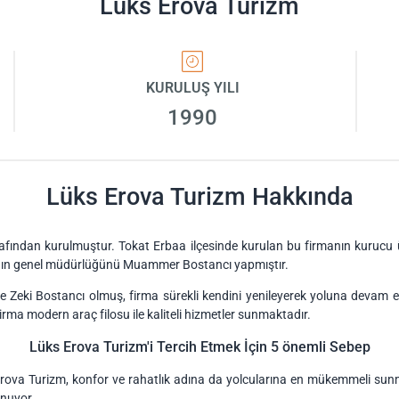
Lüks Erova Turizm
KURULUŞ YILI
1990
Lüks Erova Turizm Hakkında
tarafından kurulmuştur. Tokat Erbaa ilçesinde kurulan bu firmanın kuruc
manın genel müdürlüğünü Muammer Bostancı yapmıştır.
se Zeki Bostancı olmuş, firma sürekli kendini yenileyerek yoluna devam e
ma modern araç filosu ile kaliteli hizmetler sunmaktadır.
Lüks Erova Turizm'i Tercih Etmek İçin 5 önemli Sebep
 Erova Turizm, konfor ve rahatlık adına da yolcularına en mükemmeli sunm
unuyor.