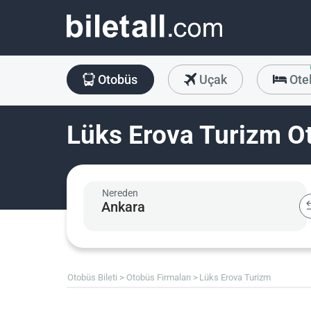
Otobüs
Uçak
Ote
Lüks Erova Turizm Ot
Nereden
Otobüs Bileti
Otobüs Firmaları
Lüks Erova Turizm