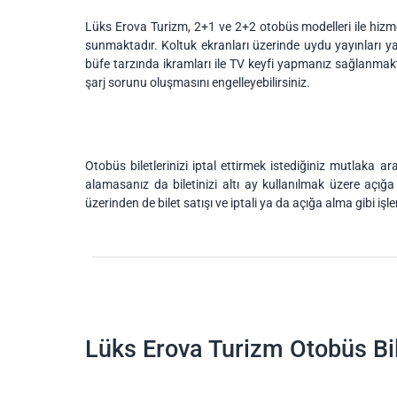
Lüks Erova Turizm, 2+1 ve 2+2 otobüs modelleri ile hizmetl
sunmaktadır. Koltuk ekranları üzerinde uydu yayınları y
büfe tarzında ikramları ile TV keyfi yapmanız sağlanmaktad
şarj sorunu oluşmasını engelleyebilirsiniz.
Otobüs biletlerinizi iptal ettirmek istediğiniz mutlaka a
alamasanız da biletinizi altı ay kullanılmak üzere açığ
üzerinden de bilet satışı ve iptali ya da açığa alma gibi işl
Lüks Erova Turizm Otobüs Bil