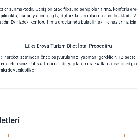
er sunmaktadır. Geniş bir araç filosuna sahip olan firma, konforlu araçlar
apılmakta, bunun yanında lig tv, dijitürk kullanımları da sunulmaktadır.
ır. Evinizdeki konforu firma araçlarında bulabilir, akıllı cihazlarınız içi
Lüks Erova Turizm Bilet İptal Prosedürü
raç hareket saatinden önce başvurularınızı yapmanı gereklidir. 12 saate ka
a çevirebilirsiniz. 24 saat öncesinde yapılan müracaatlarda ise ödediği
emlerde yapılabiliyor.
etleri