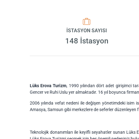
İSTASYON SAYISI
148 İstasyon
Lüks Erova Turizm
, 1990 yılından dört adet girişimci 
Gencer ve Ruhi Uslu yer almaktadır. 16 yıl boyunca fir
2006 yılında vefat nedeni ile değişen yönetimdeki isim i
Amasya, Samsun gibi merkezlere de seferler düzenleyen fir
Teknolojik donanımları ile keyifli seyahatler sunan Lüks
Lüks Erova Turizmi seçmek için beş önemli nedeniniz bul