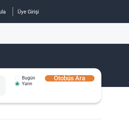
ula
Üye Girişi
Otobüs Ara
Bugün
Yarın