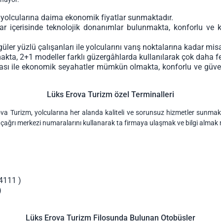
 yolcularına daima ekonomik fiyatlar sunmaktadır.
lar içerisinde teknolojik donanımlar bulunmakta, konforlu ve k
ler yüzlü çalışanları ile yolcularını varış noktalarına kadar misa
kta, 2+1 modeller farklı güzergâhlarda kullanılarak çok daha f
ası ile ekonomik seyahatler mümkün olmakta, konforlu ve güvenli
Lüks Erova Turizm özel Terminalleri
 Turizm, yolcularına her alanda kaliteli ve sorunsuz hizmetler sunmaktad
den çağrı merkezi numaralarını kullanarak ta firmaya ulaşmak ve bilgi alma
4111 )
)
Lüks Erova Turizm Filosunda Bulunan Otobüsler