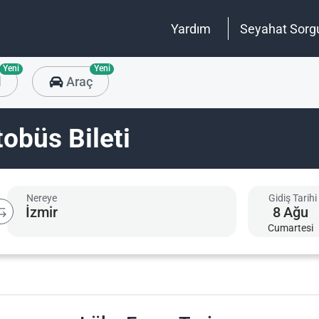
Yardım
Seyahat Sorg
Yeni
Yeni
l
Araç
obüs Bileti
Nereye
Gidiş Tarihi
8
Ağu
Cumartesi