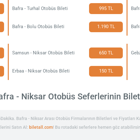
Bafra - Turhal Otobüs Bileti
995 TL
Bafr
Bafra - Bolu Otobüs Bileti
1.190 TL
Bafr
Samsun - Niksar Otobüs Bileti
650 TL
Gebz
Erbaa - Niksar Otobüs Bileti
150 TL
fra - Niksar Otobüs Seferlerinin Bilet 
kika. Bafra - Niksar Arası Otobüs Firmalarının Biletleri ve Fiyatları Ka
lerini Satın Al:
biletall.com
! Bu rotadaki seferlere hemen göz atabilirsin