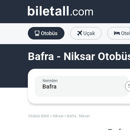
Otobüs
Uçak
Ote
Bafra - Niksar Otobüs
Nereden
Otobüs Bileti
Niksar
Bafra - Niksar