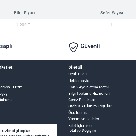
Bilet Fiyatı
Sefer Sayısı
1.200 TL
1
saplı
Güvenli
rketleri
Biletall
Uçak Bileti
Hakkımızda
şamba Turizm
KVKK Aydınlatma Metni
oğuş
Bilgi Toplumu Hizmetleri
üşhane
Çerez Politikası
Otobüs Kullanım Koşulları
Ödüllerimiz
Yardım ve İletişim
Bilet İşlemleri,
İptal ve Değişim
çerezler bilgi toplumu