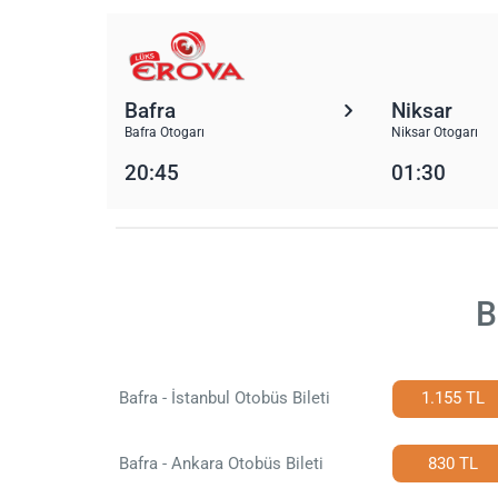
Bafra
Niksar
Bafra Otogarı
Niksar Otogarı
20:45
01:30
B
Bafra - İstanbul Otobüs Bileti
1.155 TL
Bafra - Ankara Otobüs Bileti
830 TL