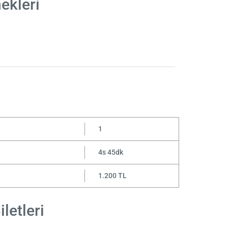
ekleri
1
4s 45dk
1.200 TL
letleri