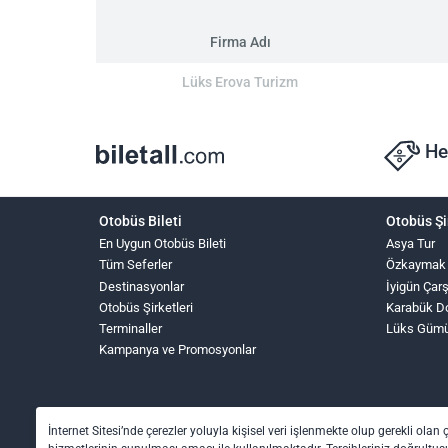
Firma Adı
Lüks Erova Turizm
He
Otobüs Bileti
Otobüs Şi
En Uygun Otobüs Bileti
Asya Tur
Tüm Seferler
Özkaymak
Destinasyonlar
İyigün Çar
Otobüs Şirketleri
Karabük D
Terminaller
Lüks Güm
Kampanya ve Promosyonlar
İnternet Sitesi’nde çerezler yoluyla kişisel veri işlenmekte olup gerekli olan 