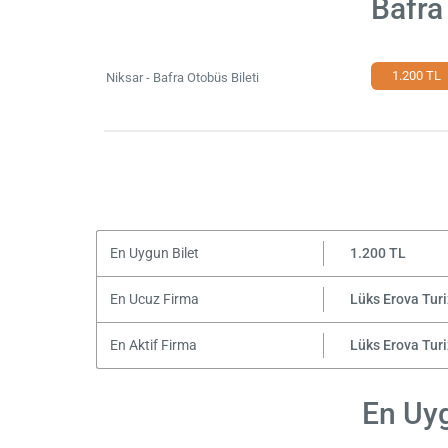
Bafra
1.200 TL
Niksar - Bafra Otobüs Bileti
En Uygun Bilet
1.200 TL
En Ucuz Firma
Lüks Erova Tur
En Aktif Firma
Lüks Erova Tur
En Uyg