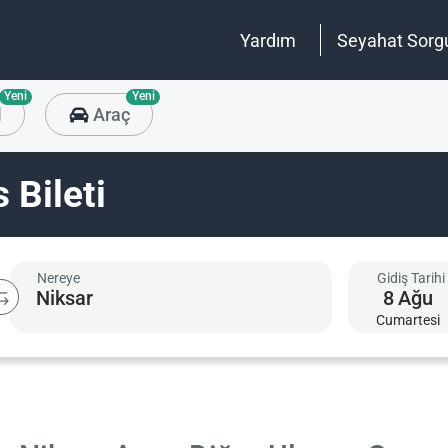
Yardım
Seyahat Sorg
Yeni
Yeni
l
Araç
 Bileti
Nereye
Gidiş Tarihi
8
Ağu
Cumartesi