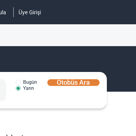
ula
Üye Girişi
Otobüs Ara
Bugün
Yarın