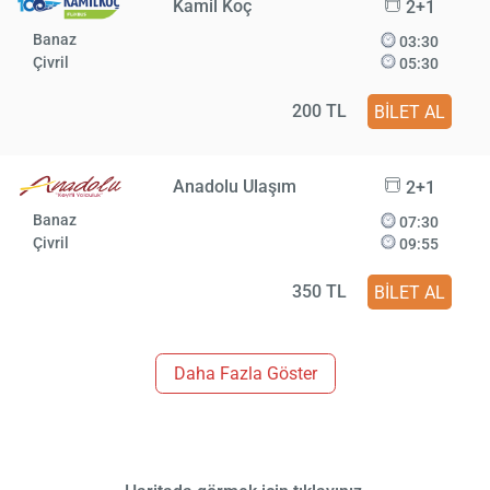
Kamil Koç
2+1
Banaz
03:30
Çivril
05:30
200 TL
BİLET AL
Anadolu Ulaşım
2+1
Banaz
07:30
Çivril
09:55
350 TL
BİLET AL
Daha Fazla Göster