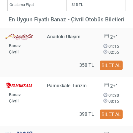
Ortalama Fiyat
315 TL
En Uygun Fiyatlı Banaz - Çivril Otobüs Biletleri
Anadolu Ulaşım
2+1
Banaz
01:15
Çivril
02:55
350 TL
BİLET AL
Pamukkale Turizm
2+1
Banaz
01:30
Çivril
03:15
390 TL
BİLET AL