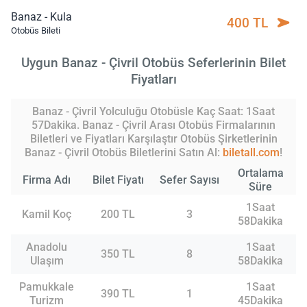
Banaz - Kula
400 TL
Otobüs Bileti
Uygun Banaz - Çivril Otobüs Seferlerinin Bilet
Fiyatları
Banaz - Çivril Yolculuğu Otobüsle Kaç Saat: 1Saat
57Dakika. Banaz - Çivril Arası Otobüs Firmalarının
Biletleri ve Fiyatları Karşılaştır Otobüs Şirketlerinin
Banaz - Çivril Otobüs Biletlerini Satın Al:
biletall.com
!
Ortalama
Firma Adı
Bilet Fiyatı
Sefer Sayısı
Süre
1Saat
Kamil Koç
200 TL
3
58Dakika
Anadolu
1Saat
350 TL
8
Ulaşım
58Dakika
Pamukkale
1Saat
390 TL
1
Turizm
45Dakika