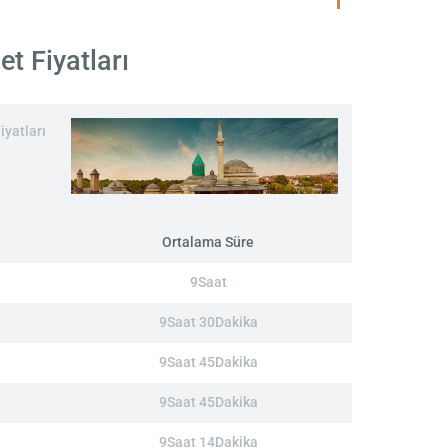
t Fiyatları
iyatları
Ortalama Süre
9Saat
9Saat 30Dakika
9Saat 45Dakika
9Saat 45Dakika
9Saat 14Dakika