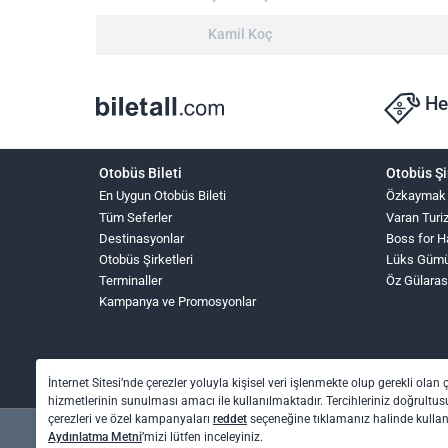
Kamil Koç
He
Otobüs Bileti
Otobüs Şi
En Uygun Otobüs Bileti
Özkaymak
Tüm Seferler
Varan Turi
Destinasyonlar
Boss for 
Otobüs Şirketleri
Lüks Güm
Terminaller
Öz Gülaras
Kampanya ve Promosyonlar
İnternet Sitesi’nde çerezler yoluyla kişisel veri işlenmekte olup gerekli olan 
hizmetlerinin sunulması amacı ile kullanılmaktadır. Tercihleriniz doğrultusu
çerezleri ve özel kampanyaları
reddet
seçeneğine tıklamanız halinde kull
Aydınlatma Metni
’mizi lütfen inceleyiniz.