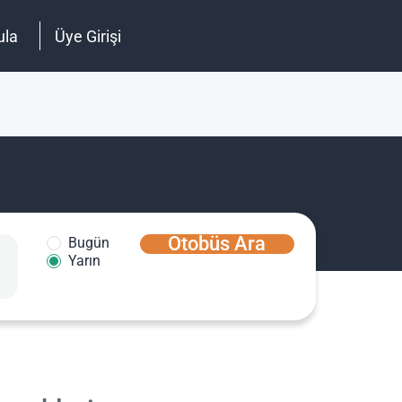
ula
Üye Girişi
Otobüs Ara
Bugün
Yarın