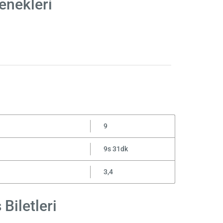
enekleri
9
9s 31dk
3,4
Biletleri