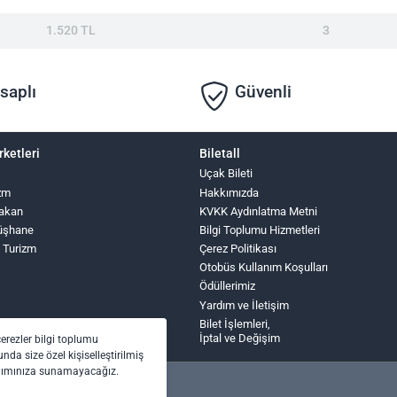
1.520 TL
3
saplı
Güvenli
rketleri
Biletall
Uçak Bileti
zm
Hakkımızda
Hakan
KVKK Aydınlatma Metni
üşhane
Bilgi Toplumu Hizmetleri
 Turizm
Çerez Politikası
Otobüs Kullanım Koşulları
Ödüllerimiz
Yardım ve İletişim
Bilet İşlemleri,
İptal ve Değişim
çerezler bilgi toplumu
nda size özel kişiselleştirilmiş
anımınıza sunamayacağız.