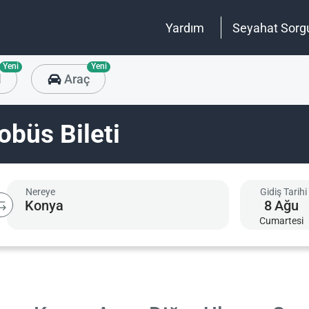
Yardım
Seyahat Sorg
Yeni
Yeni
l
Araç
büs Bileti
Nereye
Gidiş Tarihi
8
Ağu
Cumartesi