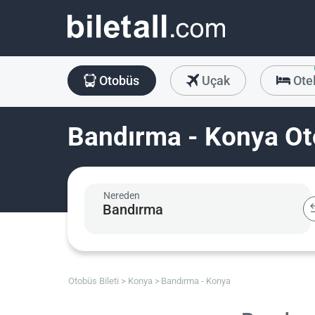
Otobüs
Uçak
Ote
Bandırma - Konya Oto
Nereden
Otobüs Bileti
Konya
Bandırma - Konya