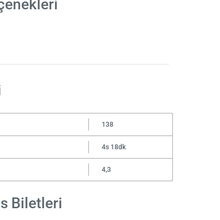
çenekleri
i
138
4s 18dk
4,3
 Biletleri