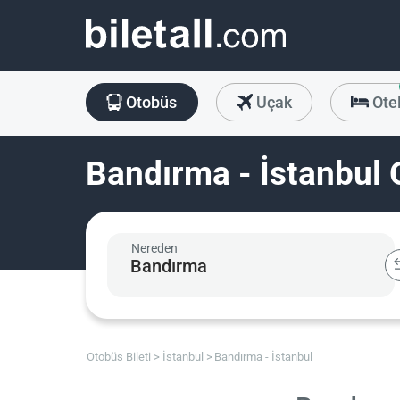
Otobüs
Uçak
Ote
Bandırma - İstanbul 
Nereden
Otobüs Bileti
İstanbul
Bandırma - İstanbul