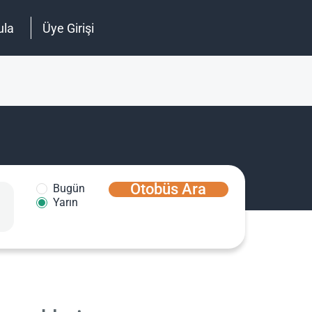
ula
Üye Girişi
Otobüs Ara
Bugün
Yarın