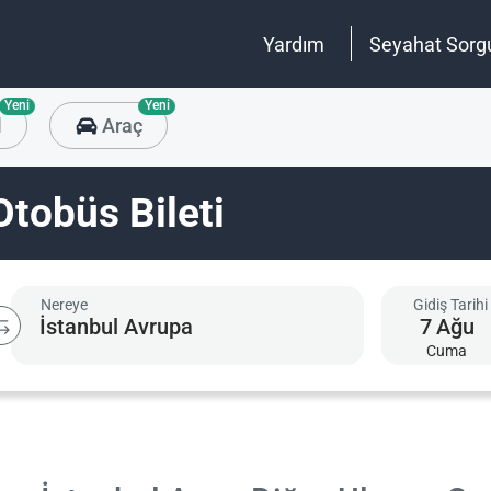
Yardım
Seyahat Sorg
Yeni
Yeni
l
Araç
Otobüs Bileti
Nereye
Gidiş Tarihi
7
Ağu
Cuma