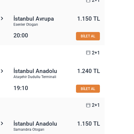
2+1
İstanbul Avrupa
1.150 TL
Esenler Otogarı
20:00
BİLET AL
2+1
İstanbul Anadolu
1.240 TL
Ataşehir Dudullu Terminali
19:10
BİLET AL
2+1
İstanbul Anadolu
1.150 TL
Samandıra Otogarı