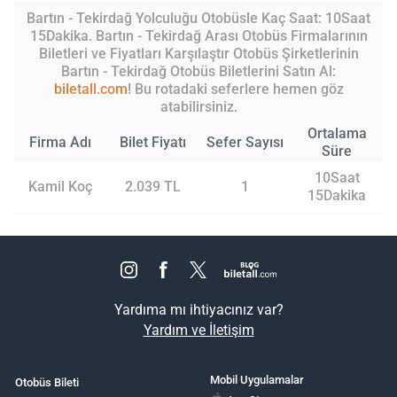
Bartın - Tekirdağ Yolculuğu Otobüsle Kaç Saat: 10Saat
15Dakika. Bartın - Tekirdağ Arası Otobüs Firmalarının
Biletleri ve Fiyatları Karşılaştır Otobüs Şirketlerinin
Bartın - Tekirdağ Otobüs Biletlerini Satın Al:
biletall.com
! Bu rotadaki seferlere hemen göz
atabilirsiniz.
Ortalama
Firma Adı
Bilet Fiyatı
Sefer Sayısı
Süre
10Saat
Kamil Koç
2.039 TL
1
15Dakika
Yardıma mı ihtiyacınız var?
Yardım ve İletişim
Mobil Uygulamalar
Otobüs Bileti