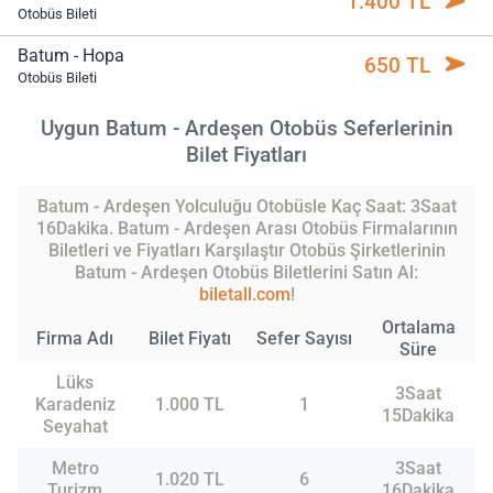
1.400 TL
Otobüs Bileti
Batum - Hopa
650 TL
Otobüs Bileti
Uygun Batum - Ardeşen Otobüs Seferlerinin
Bilet Fiyatları
Batum - Ardeşen Yolculuğu Otobüsle Kaç Saat: 3Saat
16Dakika. Batum - Ardeşen Arası Otobüs Firmalarının
Biletleri ve Fiyatları Karşılaştır Otobüs Şirketlerinin
Batum - Ardeşen Otobüs Biletlerini Satın Al:
biletall.com
!
Ortalama
Firma Adı
Bilet Fiyatı
Sefer Sayısı
Süre
Lüks
3Saat
Karadeniz
1.000 TL
1
15Dakika
Seyahat
Metro
3Saat
1.020 TL
6
Turizm
16Dakika