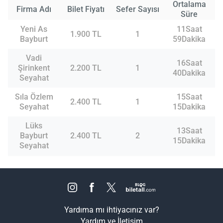
Ortalama
Firma Adı
Bilet Fiyatı
Sefer Sayısı
Süre
Yeni As
11Saat
1.900 TL
1
Bayburt
59Dakika
Vadi
16Saat
Şirinkent
2.200 TL
1
40Dakika
Seyahat
Sıla Özlem
15Saat
2.400 TL
1
Seyahat
15Dakika
Lüks
13Saat
Bayburt
2.400 TL
2
15Dakika
Seyahat
Yardıma mı ihtiyacınız var?
Yardım ve İletişim