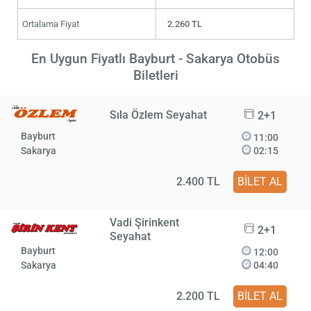
Ortalama Fiyat
2.260 TL
En Uygun Fiyatlı Bayburt - Sakarya Otobüs
Biletleri
Sıla Özlem Seyahat
2+1
Bayburt
11:00
Sakarya
02:15
2.400 TL
BİLET AL
Vadi Şirinkent
2+1
Seyahat
Bayburt
12:00
Sakarya
04:40
2.200 TL
BİLET AL