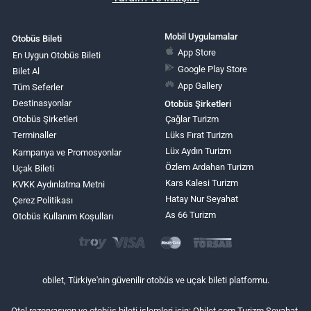
Mobil Uygulamalar
Otobüs Bileti
App Store
En Uygun Otobüs Bileti
Google Play Store
Bilet Al
App Gallery
Tüm Seferler
Destinasyonlar
Otobüs Şirketleri
Otobüs Şirketleri
Çağlar Turizm
Terminaller
Lüks Fırat Turizm
Lüx Aydın Turizm
Kampanya ve Promosyonlar
Özlem Ardahan Turizm
Uçak Bileti
Kars Kalesi Turizm
KVKK Aydınlatma Metni
Hatay Nur Seyahat
Çerez Politikası
As 66 Turizm
Otobüs Kullanım Koşulları
obilet, Türkiye'nin güvenilir otobüs ve uçak bileti platformu.
Otel rezervasyon ve otobüs bileti işlemleri için: Obilet.com Turizm Seyahat