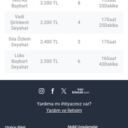
Yeni As
15Saat
2.200 TL
8
Bayburt
33Dakika
Vadi
17Saat
Şirinkent
2.200 TL
4
25Dakika
Seyahat
Sıla Özlem
2.400 TL
3
17Saat
Seyahat
Lüks
16Saat
Bayburt
2.500 TL
6
43Dakika
Seyahat
Yardıma mı ihtiyacınız var?
Yardım ve İletişim
Mobil Uygulamalar
Otobüs Bileti