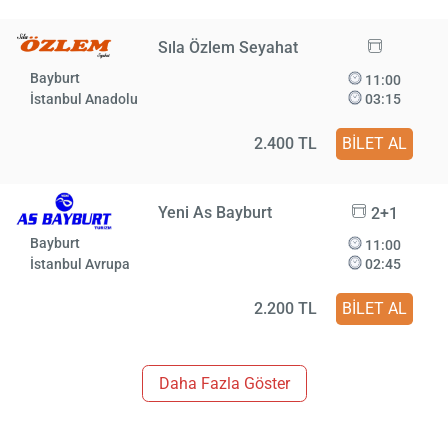
Sıla Özlem Seyahat
Bayburt
11:00
İstanbul Anadolu
03:15
2.400 TL
BİLET AL
Yeni As Bayburt
2+1
Bayburt
11:00
İstanbul Avrupa
02:45
2.200 TL
BİLET AL
Daha Fazla Göster