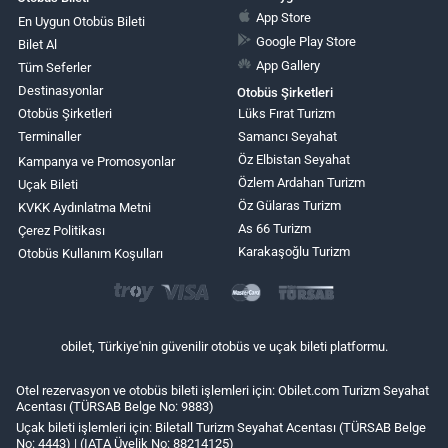
App Store
En Uygun Otobüs Bileti
Google Play Store
Bilet Al
App Gallery
Tüm Seferler
Destinasyonlar
Otobüs Şirketleri
Otobüs Şirketleri
Lüks Fırat Turizm
Terminaller
Samancı Seyahat
Öz Elbistan Seyahat
Kampanya ve Promosyonlar
Özlem Ardahan Turizm
Uçak Bileti
Öz Gülaras Turizm
KVKK Aydınlatma Metni
As 66 Turizm
Çerez Politikası
Karakaşoğlu Turizm
Otobüs Kullanım Koşulları
obilet, Türkiye'nin güvenilir otobüs ve uçak bileti platformu.
Otel rezervasyon ve otobüs bileti işlemleri için: Obilet.com Turizm Seyahat
Acentası (TÜRSAB Belge No: 9883)
Uçak bileti işlemleri için: Biletall Turizm Seyahat Acentası (TÜRSAB Belge
No: 4443) | (IATA Üyelik No: 88214125)