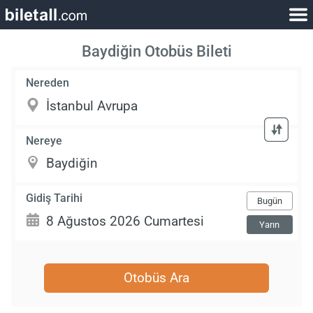
Baydiğin Otobüs Bileti
Nereden
Nereye
Gidiş Tarihi
Bugün
Yarın
Otobüs Ara