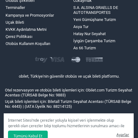
Otobüs Şirketleri
Özkaymak
Terminaller
S.A. ALSINA GRAELLS DE
AUTOTRANSPORTES
Kampanya ve Promosyonlar
Yeni Gümüşhane Turizm
Uçak Bileti
Asya Tur
KVKK Aydınlatma Metni
Hatay Nur Seyahat
Çerez Politikası
İyigün Çarşamba Turizm
Otobüs Kullanım Koşulları
As 66 Turizm
obilet, Türkiye'nin güvenilir otobüs ve uçak bileti platformu.
Otel rezervasyon ve otobüs bileti işlemleri için: Obilet.com Turizm Seyahat
Acentası (TÜRSAB Belge No: 9883)
Uçak bileti işlemleri için: Biletall Turizm Seyahat Acentası (TÜRSAB Belge
No: 4443) | (IATA Üyelik No: 88214125)
İnternet Sitesi’nde çerezler yoluyla kişisel veri işlenmekte olup
gerekli olan çerezler bilgi toplumu hizmetlerinin sunulması amacı ile
kullanılmaktadır. Tercihleriniz doğrultusunda size özel
Ayarlar
Tümünü Kabul Et
kişiselleştirilmiş çerezleri ve özel kampanyaları
reddet
seçeneğine