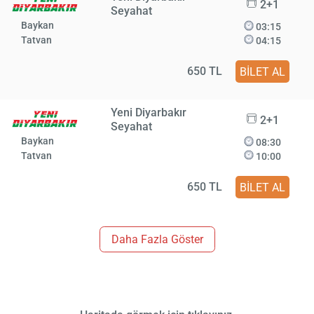
2+1
Seyahat
Baykan
03:15
Tatvan
04:15
650 TL
BİLET AL
Yeni Diyarbakır
2+1
Seyahat
Baykan
08:30
Tatvan
10:00
650 TL
BİLET AL
Daha Fazla Göster