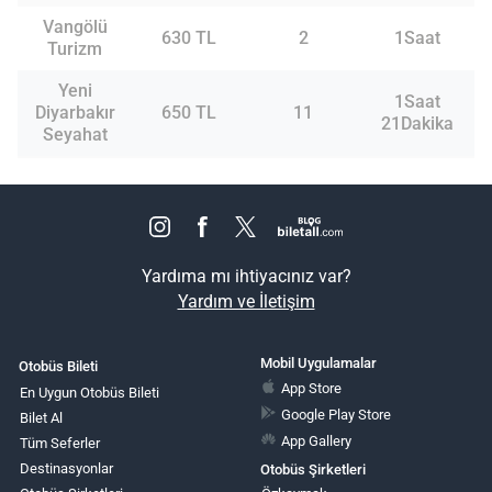
Vangölü
630 TL
2
1Saat
Turizm
Yeni
1Saat
Diyarbakır
650 TL
11
21Dakika
Seyahat
Yardıma mı ihtiyacınız var?
Yardım ve İletişim
Mobil Uygulamalar
Otobüs Bileti
App Store
En Uygun Otobüs Bileti
Google Play Store
Bilet Al
App Gallery
Tüm Seferler
Destinasyonlar
Otobüs Şirketleri