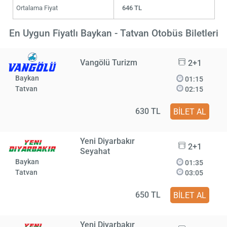
Ortalama Fiyat
646 TL
En Uygun Fiyatlı Baykan - Tatvan Otobüs Biletleri
Vangölü Turizm
2+1
Baykan
01:15
Tatvan
02:15
630 TL
BİLET AL
Yeni Diyarbakır
2+1
Seyahat
Baykan
01:35
Tatvan
03:05
650 TL
BİLET AL
Yeni Diyarbakır