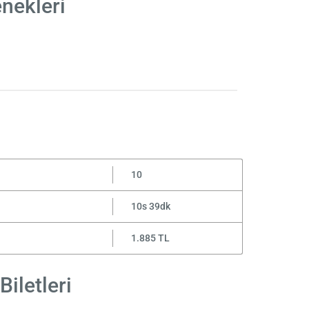
nekleri
10
10s 39dk
1.885 TL
iletleri