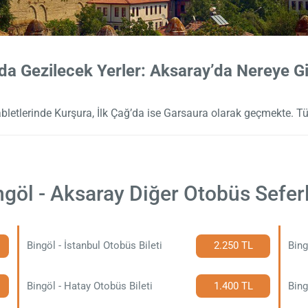
da Gezilecek Yerler: Aksaray’da Nereye Gid
tabletlerinde Kurşura, İlk Çağ’da ise Garsaura olarak geçmekte. T
ngöl - Aksaray Diğer Otobüs Seferl
Bingöl - İstanbul Otobüs Bileti
2.250 TL
Bing
Bingöl - Hatay Otobüs Bileti
1.400 TL
Bing