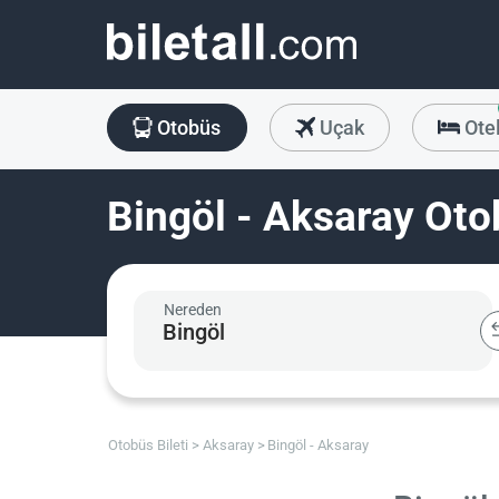
Otobüs
Uçak
Ote
Bingöl - Aksaray Otob
Nereden
Otobüs Bileti
Aksaray
Bingöl - Aksaray