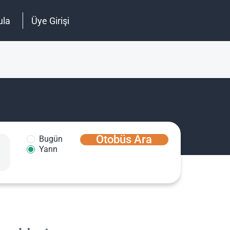
ula
Üye Girişi
Otobüs Ara
Bugün
Yarın