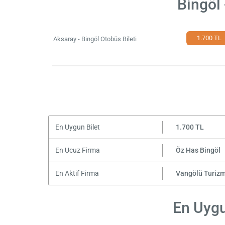
Bingöl
1.700 TL
Aksaray - Bingöl Otobüs Bileti
En Uygun Bilet
1.700 TL
En Ucuz Firma
Öz Has Bingöl
En Aktif Firma
Vangölü Turiz
En Uygu