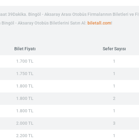
at 39Dakika. Bingöl - Aksaray Arası Otobüs Firmalarının Biletleri ve Fi
n Bingöl - Aksaray Otobüs Biletlerini Satın Al:
biletall.com
!
Bilet Fiyatı
Sefer Sayısı
1.700 TL
1
1.750 TL
1
1.800 TL
1
1.800 TL
2
1.800 TL
1
2.000 TL
3
2.200 TL
1