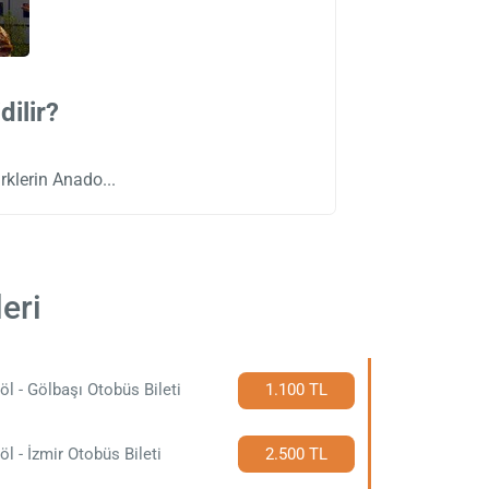
ilir?
ürklerin Anado
eri
öl - Gölbaşı Otobüs Bileti
1.100 TL
öl - İzmir Otobüs Bileti
2.500 TL