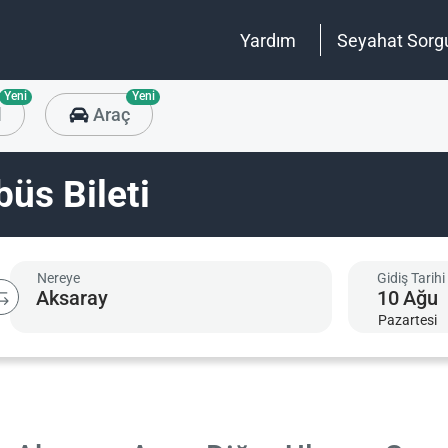
Yardım
Seyahat Sorg
Yeni
Yeni
l
Araç
üs Bileti
Nereye
Gidiş Tarihi
10
Ağu
Pazartesi