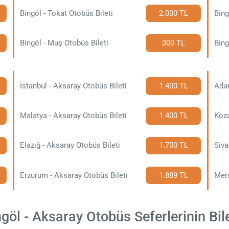
Bingöl - Tokat Otobüs Bileti
2.000 TL
Bing
Bingöl - Muş Otobüs Bileti
300 TL
Bing
İstanbul - Aksaray Otobüs Bileti
1.400 TL
Adan
Malatya - Aksaray Otobüs Bileti
1.400 TL
Koza
Elazığ - Aksaray Otobüs Bileti
1.700 TL
Siva
Erzurum - Aksaray Otobüs Bileti
1.889 TL
Mers
öl - Aksaray Otobüs Seferlerinin Bile