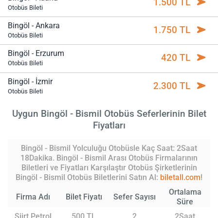
1.500 TL
Otobüs Bileti
Bingöl - Ankara
1.750 TL
Otobüs Bileti
Bingöl - Erzurum
420 TL
Otobüs Bileti
Bingöl - İzmir
2.300 TL
Otobüs Bileti
Uygun Bingöl - Bismil Otobüs Seferlerinin Bilet
Fiyatları
Bingöl - Bismil Yolculuğu Otobüsle Kaç Saat: 2Saat
18Dakika. Bingöl - Bismil Arası Otobüs Firmalarının
Biletleri ve Fiyatları Karşılaştır Otobüs Şirketlerinin
Bingöl - Bismil Otobüs Biletlerini Satın Al:
biletall.com
!
Ortalama
Firma Adı
Bilet Fiyatı
Sefer Sayısı
Süre
Siirt Petrol
500 TL
2
2Saat