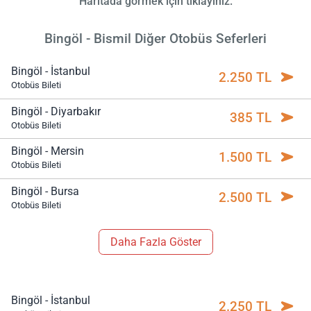
Haritada görmek için tıklayınız.
Bingöl - Bismil Diğer Otobüs Seferleri
Bingöl - İstanbul
2.250 TL
Otobüs Bileti
Bingöl - Diyarbakır
385 TL
Otobüs Bileti
Bingöl - Mersin
1.500 TL
Otobüs Bileti
Bingöl - Bursa
2.500 TL
Otobüs Bileti
Daha Fazla Göster
Bingöl - İstanbul
2.250 TL