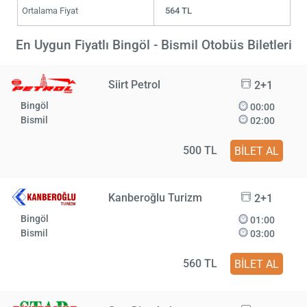
Ortalama Fiyat
564 TL
En Uygun Fiyatlı Bingöl - Bismil Otobüs Biletleri
Siirt Petrol
2+1
Bingöl
00:00
Bismil
02:00
500 TL
BİLET AL
Kanberoğlu Turizm
2+1
Bingöl
01:00
Bismil
03:00
560 TL
BİLET AL