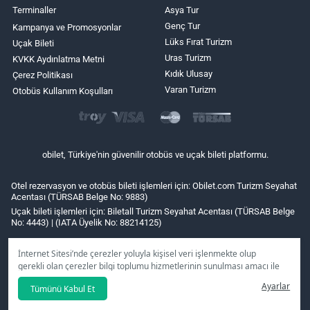
Terminaller
Asya Tur
Genç Tur
Kampanya ve Promosyonlar
Lüks Fırat Turizm
Uçak Bileti
Uras Turizm
KVKK Aydınlatma Metni
Kıdık Ulusay
Çerez Politikası
Varan Turizm
Otobüs Kullanım Koşulları
obilet, Türkiye'nin güvenilir otobüs ve uçak bileti platformu.
Otel rezervasyon ve otobüs bileti işlemleri için: Obilet.com Turizm Seyahat
Acentası (TÜRSAB Belge No: 9883)
Uçak bileti işlemleri için: Biletall Turizm Seyahat Acentası (TÜRSAB Belge
No: 4443) | (IATA Üyelik No: 88214125)
İnternet Sitesi’nde çerezler yoluyla kişisel veri işlenmekte olup
gerekli olan çerezler bilgi toplumu hizmetlerinin sunulması amacı ile
kullanılmaktadır. Tercihleriniz doğrultusunda size özel
Ayarlar
Tümünü Kabul Et
kişiselleştirilmiş çerezleri ve özel kampanyaları
reddet
seçeneğine
tıklamanız halinde kullanımınıza sunamayacağız.