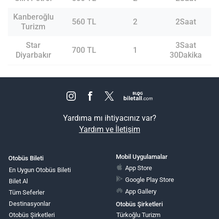
Kanberoğlu
560 TL
2
2Saat
Turizm
Star
3Saat
700 TL
1
Diyarbakır
30Dakika
Yardıma mı ihtiyacınız var?
Yardım ve İletişim
Mobil Uygulamalar
Otobüs Bileti
App Store
En Uygun Otobüs Bileti
Google Play Store
Bilet Al
App Gallery
Tüm Seferler
Destinasyonlar
Otobüs Şirketleri
Otobüs Şirketleri
Türkoğlu Turizm