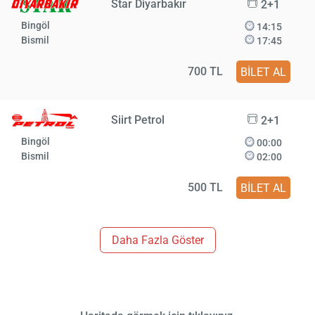
Star Diyarbakır
2+1
Bingöl
14:15
Bismil
17:45
700 TL
BİLET AL
Siirt Petrol
2+1
Bingöl
00:00
Bismil
02:00
500 TL
BİLET AL
Daha Fazla Göster