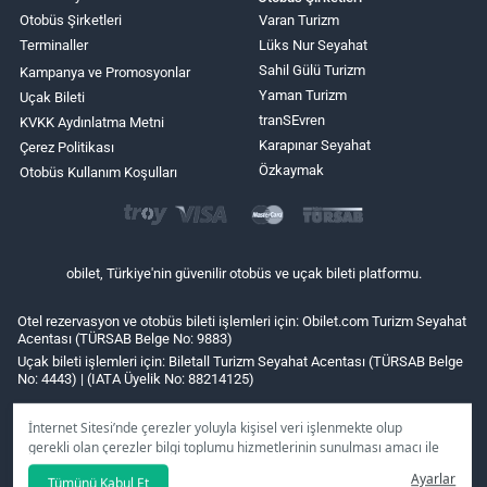
Otobüs Şirketleri
Varan Turizm
Terminaller
Lüks Nur Seyahat
Sahil Gülü Turizm
Kampanya ve Promosyonlar
Yaman Turizm
Uçak Bileti
tranSEvren
KVKK Aydınlatma Metni
Karapınar Seyahat
Çerez Politikası
Özkaymak
Otobüs Kullanım Koşulları
obilet, Türkiye'nin güvenilir otobüs ve uçak bileti platformu.
Otel rezervasyon ve otobüs bileti işlemleri için: Obilet.com Turizm Seyahat
Acentası (TÜRSAB Belge No: 9883)
Uçak bileti işlemleri için: Biletall Turizm Seyahat Acentası (TÜRSAB Belge
No: 4443) | (IATA Üyelik No: 88214125)
İnternet Sitesi’nde çerezler yoluyla kişisel veri işlenmekte olup
gerekli olan çerezler bilgi toplumu hizmetlerinin sunulması amacı ile
kullanılmaktadır. Tercihleriniz doğrultusunda size özel
Ayarlar
Tümünü Kabul Et
kişiselleştirilmiş çerezleri ve özel kampanyaları
reddet
seçeneğine