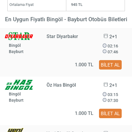
Ortalama Fiyat
945 TL
En Uygun Fiyatlı Bingöl - Bayburt Otobüs Biletleri
Star Diyarbakır
2+1
Bingöl
02:16
Bayburt
07:46
1.000 TL
BİLET AL
Öz Has Bingöl
2+1
Bingöl
03:15
Bayburt
07:30
1.000 TL
BİLET AL