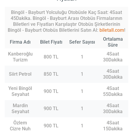
Bingöl - Bayburt Yolculuğu Otobüsle Kaç Saat: 4Saat
45Dakika. Bingöl - Bayburt Arası Otobüs Firmalarının
Biletleri ve Fiyatları Karşılaştır Otobüs Şirketlerinin
Bingöl - Bayburt Otobüs Biletlerini Satın Al:
biletall.com
!
Ortalama
Firma Adı
Bilet Fiyatı
Sefer Sayısı
Süre
Kanberoğlu
4Saat
800 TL
1
Turizm
30Dakika
4Saat
Siirt Petrol
850 TL
1
30Dakika
Yeni Bingöl
4Saat
900 TL
1
Seyahat
55Dakika
Mardin
4Saat
900 TL
1
Seyahat
30Dakika
Özlem
4Saat
900 TL
1
Cizre Nuh
15Dakika