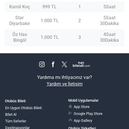
Kamil Koç
999 TL
1
5Saat
Star
5Saat
1.000 TL
2
Diyarbakır
30Dakika
Öz Has
4Saat
1.000 TL
3
Bingöl
30Dakika
Yardıma mı ihtiyacınız var?
Yardım ve İletişim
Mobil Uygulamalar
Otobüs Bileti
App Store
En Uygun Otobüs Bileti
Google Play Store
Bilet Al
App Gallery
Tüm Seferler
Destinasyonlar
Otobüs Şirketleri