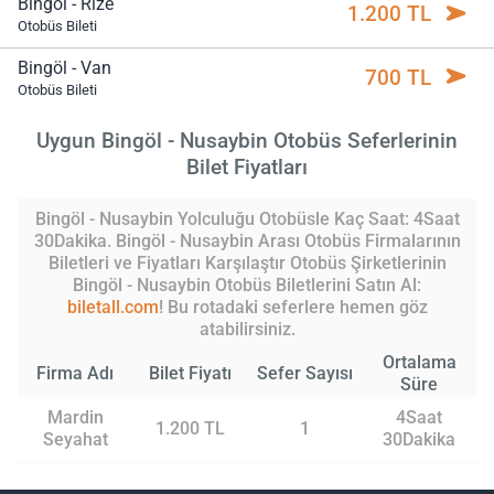
Bingöl - Rize
1.200 TL
Otobüs Bileti
Bingöl - Van
700 TL
Otobüs Bileti
Uygun Bingöl - Nusaybin Otobüs Seferlerinin
Bilet Fiyatları
Bingöl - Nusaybin Yolculuğu Otobüsle Kaç Saat: 4Saat
30Dakika. Bingöl - Nusaybin Arası Otobüs Firmalarının
Biletleri ve Fiyatları Karşılaştır Otobüs Şirketlerinin
Bingöl - Nusaybin Otobüs Biletlerini Satın Al:
biletall.com
! Bu rotadaki seferlere hemen göz
atabilirsiniz.
Ortalama
Firma Adı
Bilet Fiyatı
Sefer Sayısı
Süre
Mardin
4Saat
1.200 TL
1
Seyahat
30Dakika